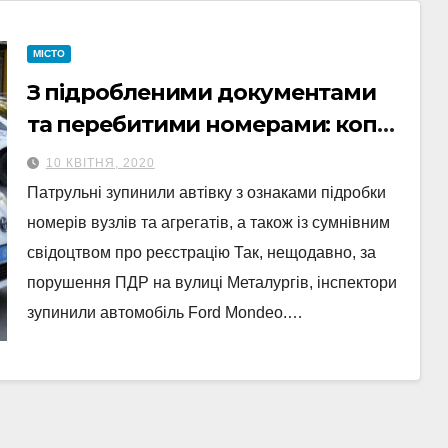
МІСТО
З підробленими документами
та перебитими номерами: копи
в Сумах зупинили авто
10 КВІТНЯ, 2020
Патрульні зупинили автівку з ознаками підробки
номерів вузлів та агрегатів, а також із сумнівним
свідоцтвом про реєстрацію Так, нещодавно, за
порушення ПДР на вулиці Металургів, інспектори
зупинили автомобіль Ford Mondeo.…