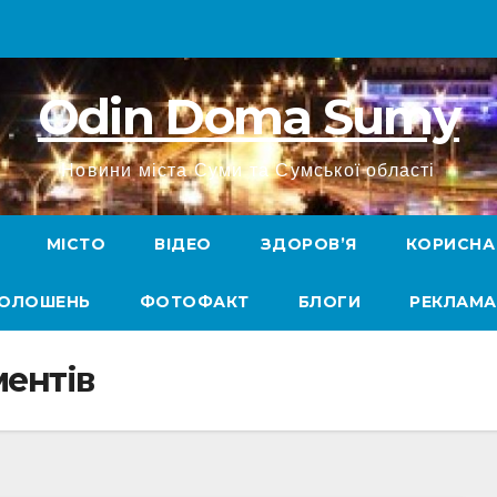
Odin Doma Sumy
Новини міста Суми та Сумської області
МІСТО
ВІДЕО
ЗДОРОВ’Я
КОРИСНА
ГОЛОШЕНЬ
ФОТОФАКТ
БЛОГИ
РЕКЛАМА
ентів