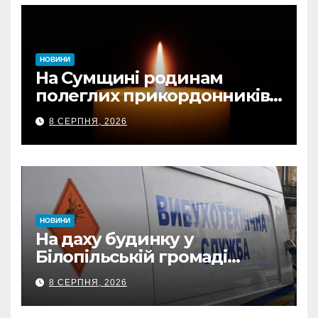
НОВИНИ
На Сумщині родинам
полеглих прикордонників
передали державні
8 СЕРПНЯ, 2026
нагороди та відомчі
відзнаки
НОВИНИ
На даху будинку у
Білопільській громаді
знайшли 120-мм міну
8 СЕРПНЯ, 2026