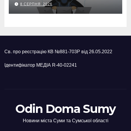
втратив 39,2 тис. грн з
8 СЕРПНЯ, 2026
карток матері
Св. про реєстрацію КВ №881-703Р від 26.05.2022
Ідентифікатор МЕДІА R-40-02241
Odin Doma Sumy
Новини міста Суми та Сумської області