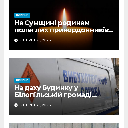
НОВИНИ
На Сумщині родинам
полеглих прикордонників
передали державні
8 СЕРПНЯ, 2026
нагороди та відомчі
відзнаки
НОВИНИ
На даху будинку у
Білопільській громаді
знайшли 120-мм міну
8 СЕРПНЯ, 2026