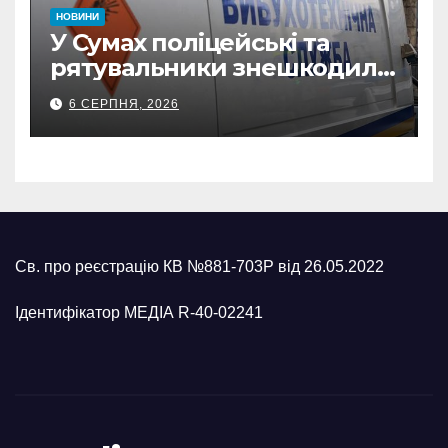
НОВИНИ
У Сумах поліцейські та
рятувальники знешкодили
500-кілограмову авіабомбу
6 СЕРПНЯ, 2026
росіян
Св. про реєстрацію КВ №881-703Р від 26.05.2022
Ідентифікатор МЕДІА R-40-02241