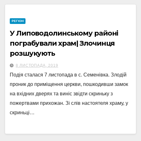
РЕГІОН
У Липоводолинському районі
пограбували храм| Злочинця
розшукують
8 ЛИСТОПАДА, 2019
Подія сталася 7 листопада в с. Семенівка. Злодій
проник до приміщення церкви, пошкодивши замок
на вхідних дверях та виніс звідти скриньку з
пожертвами прихожан. Зі слів настоятеля храму, у
скриньці…