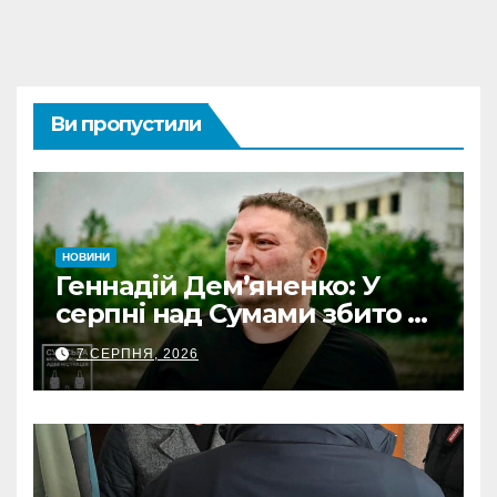
Ви пропустили
НОВИНИ
Геннадій Дем’яненко: У
серпні над Сумами збито 6
КАБів
7 СЕРПНЯ, 2026