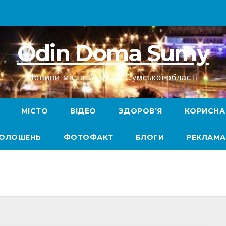
Odin Doma Sumy
Новини міста Суми та Сумської області
МІСТО
ВІДЕО
ЗДОРОВ’Я
КОРИСНА
ГОЛОШЕНЬ
ФОТОФАКТ
БЛОГИ
РЕКЛАМА