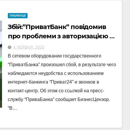
ПУБЛІКАЦІЇ
Збій:”ПриватБанк” повідомив
про проблеми з авторизацією в
“Приват24”
4 ЧЕРВНЯ, 2020
В сетевом оборудовании государственного
“ПриватБанка” произошел сбой, в результате чего
наблюдаются неудобства с использованием
интернет-банкинга “Приват24” и звонков в
контакт-центр. Об этом со ссылкой на пресс-
службу “ПриваБанка” сообщает БизнесЦензор.
“В…