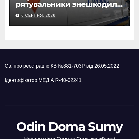
рятувальники знешкодили
500-кілограмову авіабомбу
6 СЕРПНЯ, 2026
росіян
Св. про реєстрацію КВ №881-703Р від 26.05.2022
Ідентифікатор МЕДІА R-40-02241
Odin Doma Sumy