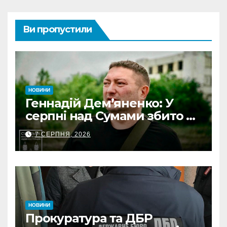
Ви пропустили
НОВИНИ
Геннадій Дем’яненко: У
серпні над Сумами збито 6
КАБів
7 СЕРПНЯ, 2026
НОВИНИ
Прокуратура та ДБР