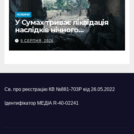
НОВИНИ
У Сумах триває ліквідація
наслідків нічного
масованого удару КАБами
6 СЕРПНЯ, 2026
Св. про реєстрацію КВ №881-703Р від 26.05.2022
Ідентифікатор МЕДІА R-40-02241