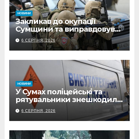
НОВИНИ
Закликав до окупації
Сумщини та виправдовував
обстріли: СБУ викрила
6 СЕРПНЯ, 2026
прокремлівського агітатора
з Охтирки
НОВИНИ
У Сумах поліцейські та
рятувальники знешкодили
500-кілограмову авіабомбу
6 СЕРПНЯ, 2026
росіян