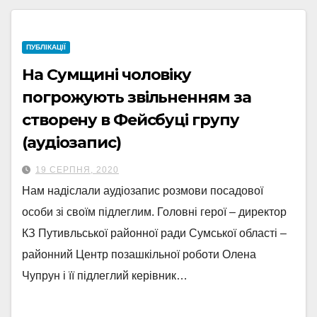
ПУБЛІКАЦІЇ
На Сумщині чоловіку
погрожують звільненням за
створену в Фейсбуці групу
(аудіозапис)
19 СЕРПНЯ, 2020
Нам надіслали аудіозапис розмови посадової
особи зі своїм підлеглим. Головні герої – директор
КЗ Путивльської районної ради Сумської області –
районний Центр позашкільної роботи Олена
Чупрун і її підлеглий керівник…