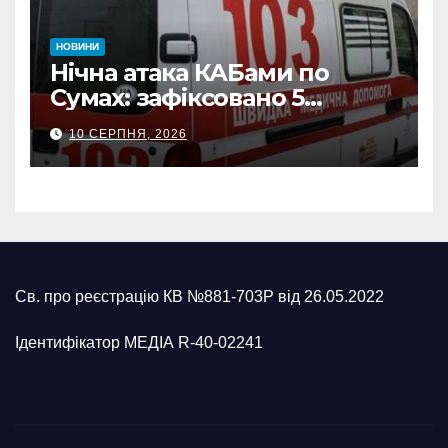
НОВИНИ
Нічна атака КАБами по
Сумах: зафіксовано 5
влучань, щонайменше
10 СЕРПНЯ, 2026
п’ятеро поранених
Св. про реєстрацію КВ №881-703Р від 26.05.2022
Ідентифікатор МЕДІА R-40-02241