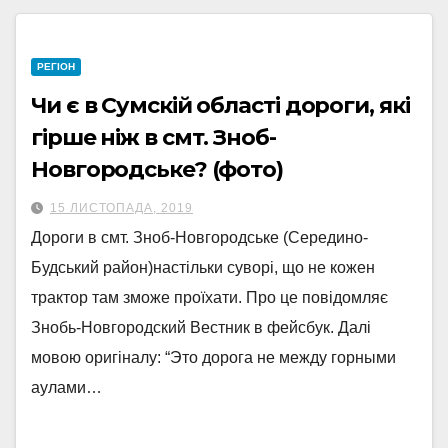
РЕГІОН
Чи є в Сумскій області дороги, які
гірше ніж в смт. Зноб-
Новгородське? (фото)
15 ЛИСТОПАДА, 2019
Дороги в смт. Зноб-Новгородське (Середино-
Будський район)настільки суворі, що не кожен
трактор там зможе проїхати. Про це повідомляє
Знобь-Новгородский Вестник в фейсбук. Далі
мовою оригіналу: “Это дорога не между горными
аулами…