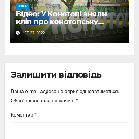
ВІДЕО
Відео: У Конотопі зняли
кліп про конотопську
відьму
ЧЕР 27, 2022
Залишити відповідь
Ваша e-mail адреса не оприлюднюватиметься.
Обов’язкові поля позначені
*
Коментар
*