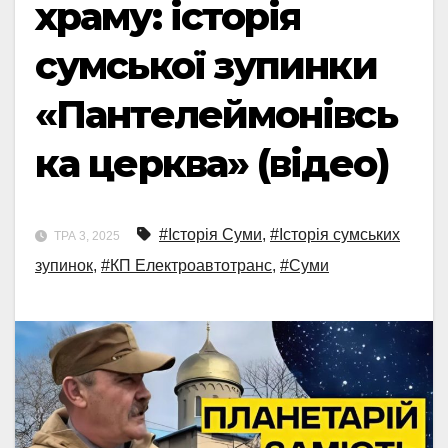
храму: історія
сумської зупинки
«Пантелеймонівсь
ка церква» (відео)
#Історія Суми
,
#Історія сумських
ТРА 3, 2025
зупинок
,
#КП Електроавтотранс
,
#Суми