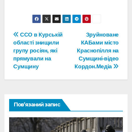
Навігація
ССО в Курській
Зруйноване
області знищили
КАБами місто
записів
групу росіян, які
Краснопілля на
прямували на
Сумщині-відео
Сумщину
Кордон.Медіа
Пов’язаний запис