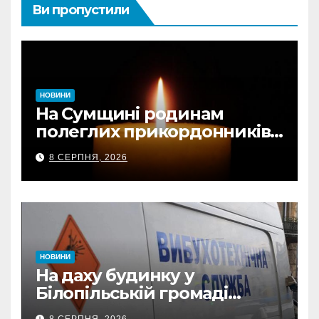
Ви пропустили
НОВИНИ
На Сумщині родинам
полеглих прикордонників
передали державні
8 СЕРПНЯ, 2026
нагороди та відомчі
відзнаки
НОВИНИ
На даху будинку у
Білопільській громаді
знайшли 120-мм міну
8 СЕРПНЯ, 2026