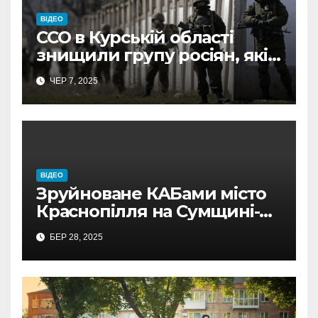
ВІДЕО
ССО в Курській області
знищили групу росіян, які
прямували на Сумщину
ЧЕР 7, 2025
ВІДЕО
Зруйноване КАБами місто
Краснопілля на Сумщині-
відео Кордон.Медіа
БЕР 28, 2025