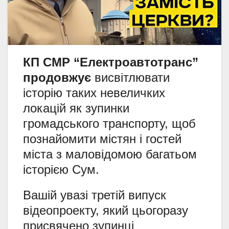
КП СМР “Електроавтотранс”
продовжує
висвітлювати
історію таких невеличких
локацій як зупинки
громадського транспорту, щоб
познайомити містян і гостей
міста з маловідомою багатьом
історією Сум.
Вашій увазі третій випуск
відеопроекту, який цьогоразу
присвячено зупинці