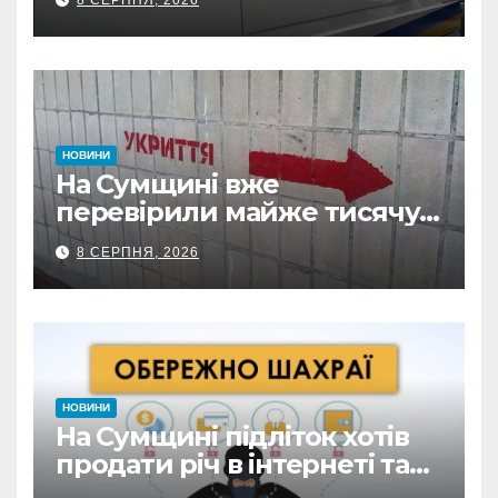
НОВИНИ
На Сумщині вже
перевірили майже тисячу
укриттів: де виявили
8 СЕРПНЯ, 2026
замкнені двері
НОВИНИ
На Сумщині підліток хотів
продати річ в інтернеті та
втратив 39,2 тис. грн з