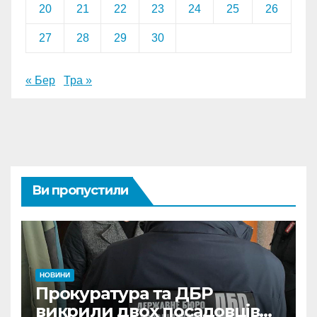
20
21
22
23
24
25
26
27
28
29
30
« Бер
Тра »
Ви пропустили
НОВИНИ
Прокуратура та ДБР
викрили двох посадовців