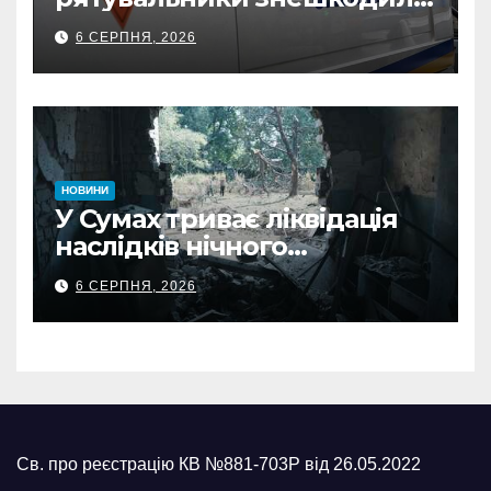
500-кілограмову авіабомбу
6 СЕРПНЯ, 2026
росіян
НОВИНИ
У Сумах триває ліквідація
наслідків нічного
масованого удару КАБами
6 СЕРПНЯ, 2026
Св. про реєстрацію КВ №881-703Р від 26.05.2022