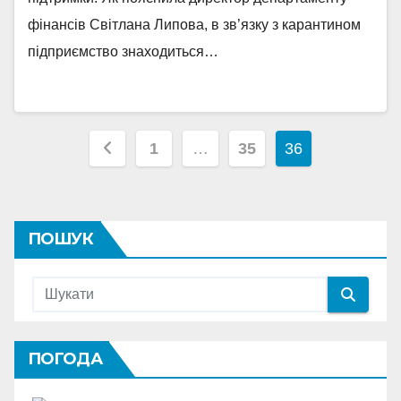
фінансів Світлана Липова, в зв’язку з карантином
підприємство знаходиться…
Пагінація
1
…
35
36
записів
ПОШУК
ПОГОДА