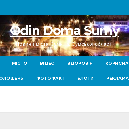
Odin Doma Sumy
Новини міста Суми та Сумської області
МІСТО
ВІДЕО
ЗДОРОВ’Я
КОРИСНА
ГОЛОШЕНЬ
ФОТОФАКТ
БЛОГИ
РЕКЛАМА