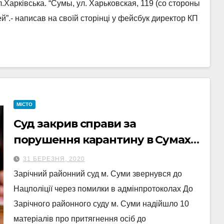
Харківська. “Сумы, ул. Харьковская, 119 (со стороны
.- написав на своїй сторінці у фейсбук директор КП
МІСТО
Суд закрив справи за
порушення карантину в Сумах
через помилки в
31 БЕРЕЗНЯ, 2020
адмінпротоколах
Зарічний районний суд м. Суми звернувся до
Нацполіції через помилки в адмінпротоколах До
Зарічного районного суду м. Суми надійшло 10
матеріалів про притягнення осіб до