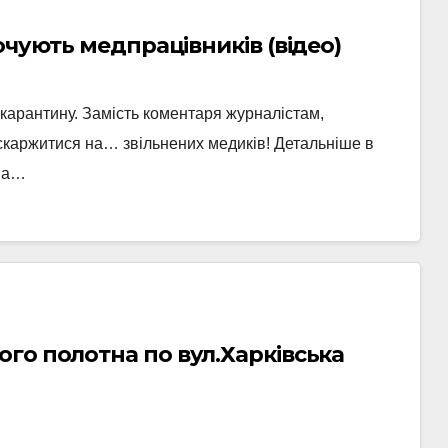
очують медпрацівників (відео)
 карантину. Замість коментаря журналістам,
скаржитися на… звільнених медиків! Детальніше в
тна…
го полотна по вул.Харківська