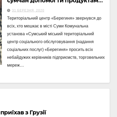
сумчан допомогти продуктами
для літніх людей
31 БЕРЕЗНЯ, 2020
Територіальний центр «Берегиня» звернувся до
всіх, хто мешкає в місті Суми Комунальна
установа «Сумський міський територіальний
центр соціального обслуговування (надання
соціальних послуг) «Берегиня» просить всіх
небайдужих керівників підприємств, торговельних
мереж…
приїхав з Грузії