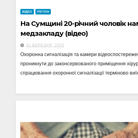
ВІДЕО
РЕГІОН
На Сумщині 20-річний чоловік н
медзакладу (відео)
31 БЕРЕЗНЯ, 2020
Охоронна сигналізація та камери відеоспостережен
проникнути до законсервованого приміщення хірург
спрацювання охоронної сигналізації терміново виї