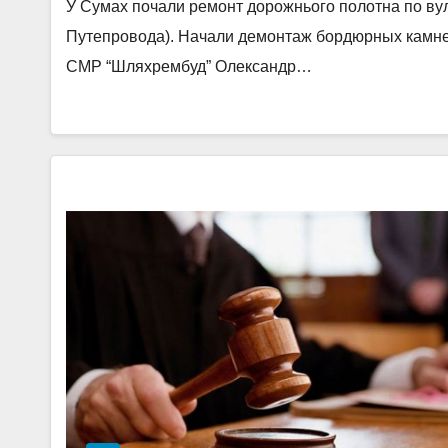
У Сумах почали ремонт дорожнього полотна по вул.
Путепровода). Начали демонтаж бордюрных камней”
СМР “Шляхрембуд” Олександр…