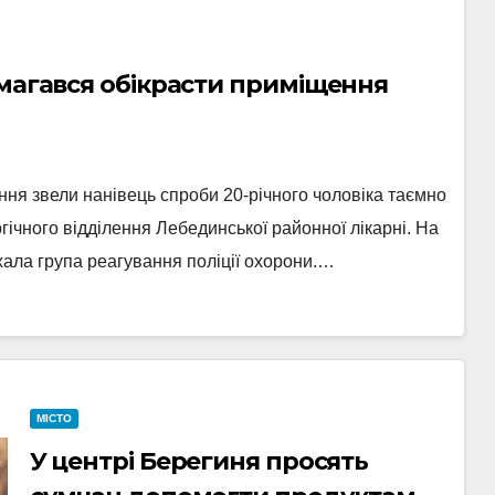
амагався обікрасти приміщення
ня звели нанівець спроби 20-річного чоловіка таємно
ічного відділення Лебединської районної лікарні. На
хала група реагування поліції охорони.…
МІСТО
У центрі Берегиня просять