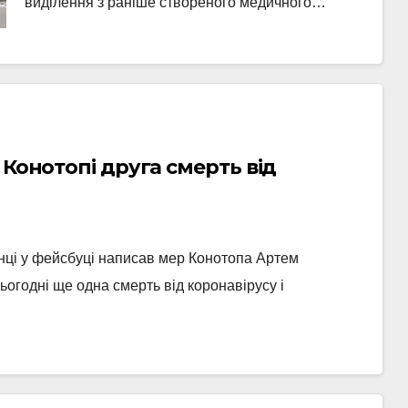
виділення з раніше створеного медичного…
 Конотопі друга смерть від
інці у фейсбуці написав мер Конотопа Артем
ьогодні ще одна смерть від коронавірусу і