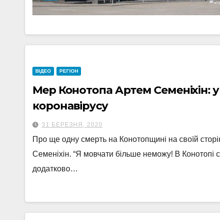
ВІДЕО
РЕГІОН
Мер Конотопа Артем Семеніхін: у
коронавірусу
31 БЕРЕЗНЯ, 2020
Про ще одну смерть на Конотопщині на своїй стор
Семеніхін. “Я мовчати більше неможу! В Конотопі с
додатково…