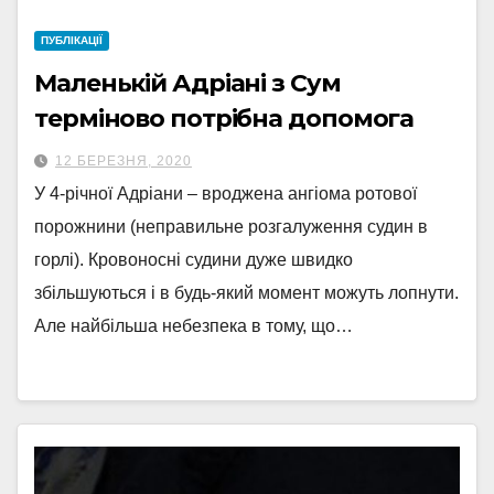
ПУБЛІКАЦІЇ
Маленькій Адріані з Сум
терміново потрібна допомога
12 БЕРЕЗНЯ, 2020
У 4-річної Адріани – вроджена ангіома ротової
порожнини (неправильне розгалуження судин в
горлі). Кровоносні судини дуже швидко
збільшуються і в будь-який момент можуть лопнути.
Але найбільша небезпека в тому, що…