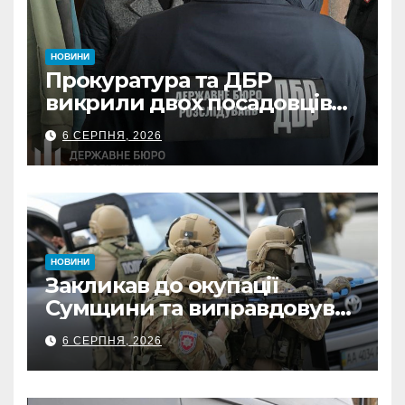
НОВИНИ
Прокуратура та ДБР
викрили двох посадовців
ДПС Сумщини на вимаганні
6 СЕРПНЯ, 2026
неправомірної вигоди у
ФОПа
НОВИНИ
Закликав до окупації
Сумщини та виправдовував
обстріли: СБУ викрила
6 СЕРПНЯ, 2026
прокремлівського агітатора
з Охтирки