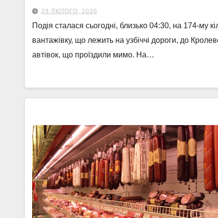
28 ЛЮТОГО, 2020
Подія сталася сьогодні, близько 04:30, на 174-му к
вантажівку, що лежить на узбіччі дороги, до Кролев
автівок, що проїздили мимо. На…