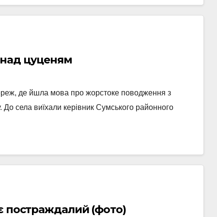
 над цуценям
ереж, де йшла мова про жорстоке поводження з
 До села виїхали керівник Сумського районного
є постраждалий (фото)