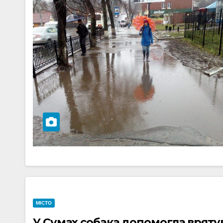
МІСТО
У Сумах собака допомогла вряту