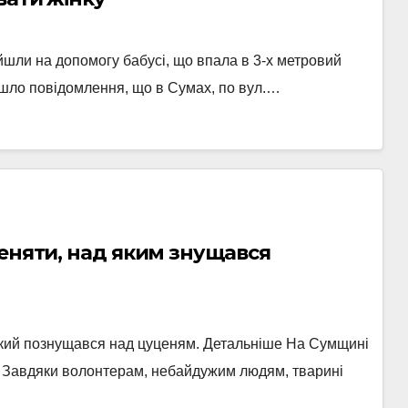
йшли на допомогу бабусі, що впала в 3-х метровий
йшло повідомлення, що в Сумах, по вул.…
ценяти, над яким знущався
який познущався над цуценям. Детальніше На Сумщині
 Завдяки волонтерам, небайдужим людям, тварині