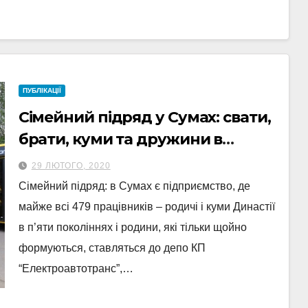
ПУБЛІКАЦІЇ
Сімейний підряд у Сумах: свати,
брати, куми та дружини в
одному КП (відео)
29 ЛЮТОГО, 2020
Сімейний підряд: в Сумах є підприємство, де
майже всі 479 працівників – родичі і куми Династії
в п’яти поколіннях і родини, які тільки щойно
формуються, ставляться до депо КП
“Електроавтотранс”,…