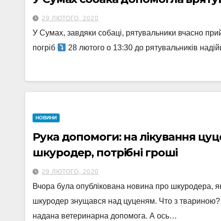
29 ЛЮТОГО, 2020
У Сумах, завдяки собаці, рятувальники вчасно при
погріб
28 лютого о 13:30 до рятувальників наді
НОВИНИ
Рука допомоги: на лікування цу
шкуродер, потрібні гроші
29 ЛЮТОГО, 2020
Вчора була опублікована новина про шкуродера, 
шкуродер знущався над цуценям. Что з твариною?
надана ветеринарна допомога. А ось…