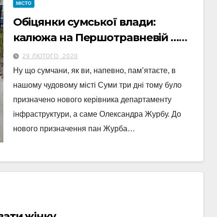
МІСТО
Обіцянки сумської влади:
калюжа на Першотравневій …
йшов третій рік …
29 ЛЮТОГО, 2020
Ну що сумчани, як ви, напевно, пам’ятаєте, в
нашому чудовому місті Суми три дні тому було
призначено нового керівника департаменту
інфраструктури, а саме Олександра Журбу. До
нового призначення пан Журба…
вати жінку