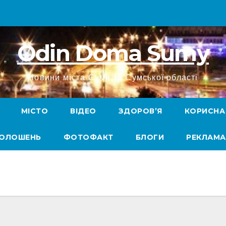
Odin Doma Sumy
Новини міста Суми та Сумської області
МІСТО
ВІДЕО
ЗДОРОВ’Я
КОРИСНА
ГОЛОШЕНЬ
ФОТОФАКТ
БЛОГИ
РЕКЛАМА