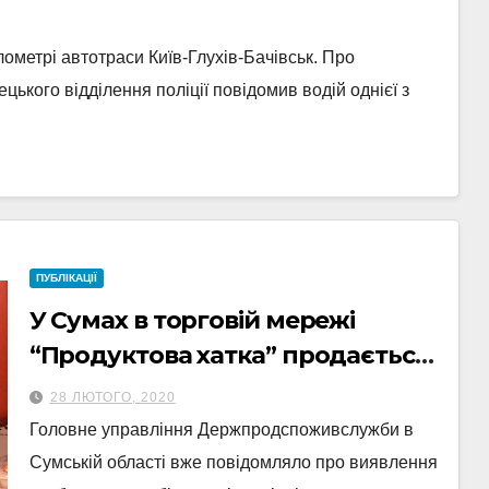
ілометрі автотраси Київ-Глухів-Бачівськ. Про
ецького відділення поліції повідомив водій однієї з
ПУБЛІКАЦІЇ
У Сумах в торговій мережі
“Продуктова хатка” продається
небезпечний фальсифікат
28 ЛЮТОГО, 2020
Головне управління Держпродспоживслужби в
Сумській області вже повідомляло про виявлення