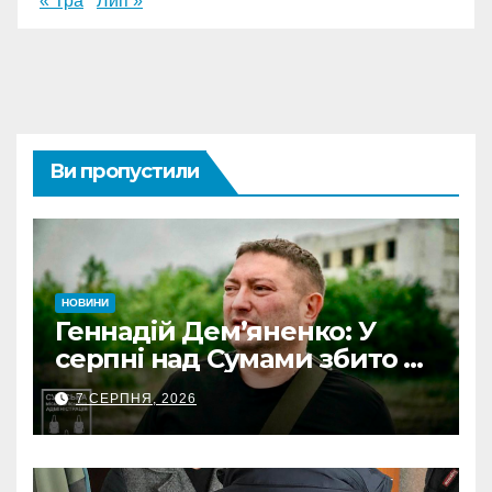
« Тра
Лип »
Ви пропустили
НОВИНИ
Геннадій Дем’яненко: У
серпні над Сумами збито 6
КАБів
7 СЕРПНЯ, 2026