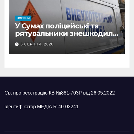
НОВИНИ
У Сумах поліцейські та
рятувальники знешкодили
500-кілограмову авіабомбу
6 СЕРПНЯ, 2026
росіян
Св. про реєстрацію КВ №881-703Р від 26.05.2022
Ідентифікатор МЕДІА R-40-02241