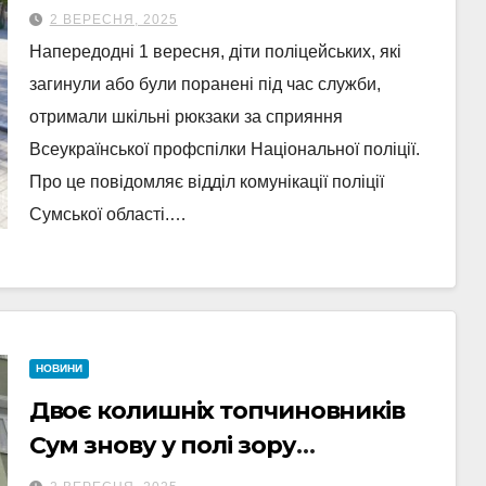
загиблих і поранених колег
2 ВЕРЕСНЯ, 2025
Напередодні 1 вересня, діти поліцейських, які
загинули або були поранені під час служби,
отримали шкільні рюкзаки за сприяння
Всеукраїнської профспілки Національної поліції.
Про це повідомляє відділ комунікації поліції
Сумської області.…
НОВИНИ
Двоє колишніх топчиновників
Сум знову у полі зору
правоохоронців