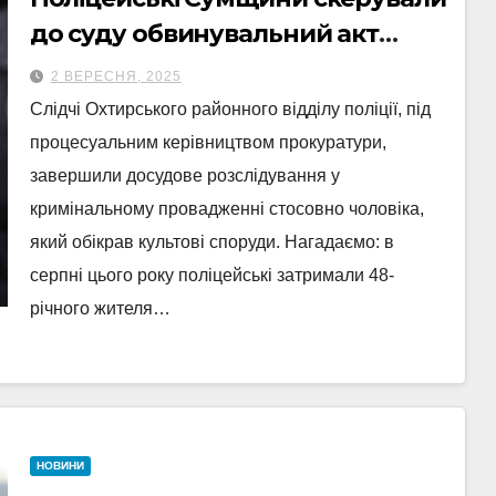
до суду обвинувальний акт
відносно чоловіка, який обікрав
2 ВЕРЕСНЯ, 2025
церкви
Слідчі Охтирського районного відділу поліції, під
процесуальним керівництвом прокуратури,
завершили досудове розслідування у
кримінальному провадженні стосовно чоловіка,
який обікрав культові споруди. Нагадаємо: в
серпні цього року поліцейські затримали 48-
річного жителя…
НОВИНИ