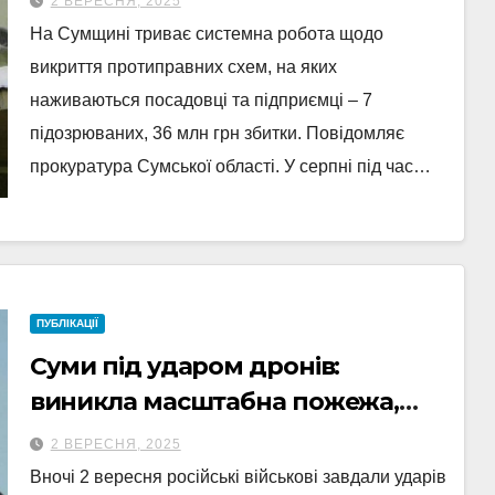
2 ВЕРЕСНЯ, 2025
На Сумщині триває системна робота щодо
викриття протиправних схем, на яких
наживаються посадовці та підприємці – 7
підозрюваних, 36 млн грн збитки. Повідомляє
прокуратура Сумської області. У серпні під час…
ПУБЛІКАЦІЇ
Суми під ударом дронів:
виникла масштабна пожежа,
серед постраждалих – дитина
2 ВЕРЕСНЯ, 2025
Вночі 2 вересня російські військові завдали ударів