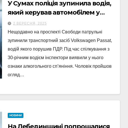
У Сумах поліція зупинила водія,
який керував автомобілем у
стані сп’яніння
2 ВЕРЕСНЯ, 2025
Нещодавно на проспекті Свободи патрульні
зупинили транспортний засіб Volkswagen Passat,
водій якого порушив ПДР. Під час спілкування з
30-річним водієм інспектори виявили у нього
ознаки алкогольного сп’яніння. Чоловік пройшов
огляд…
НОВИНИ
На Лебединщині попрощалися