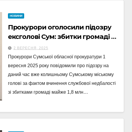
НОВИНИ
Прокурори оголосили підозру
ексголові Сум: збитки громаді —
1,8 млн грн
2 ВЕРЕСНЯ, 2025
Прокурори Сумської обласної прокуратури 1
вересня 2025 року повідомили про підозру на
даний час вже колишньому Сумському міському
голові за фактом вчинення службової недбалості
зі збитками громаді майже 1,8 млн…