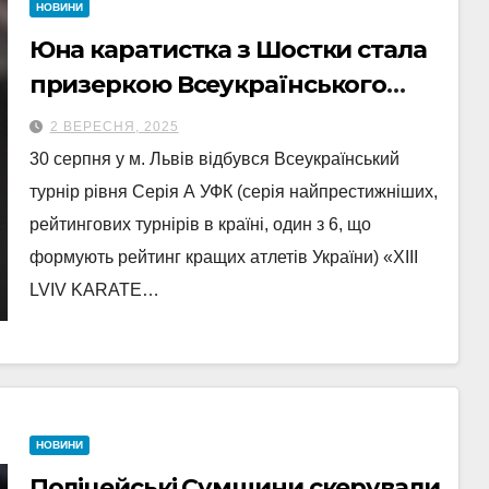
НОВИНИ
Юна каратистка з Шостки стала
призеркою Всеукраїнського
турніру
2 ВЕРЕСНЯ, 2025
30 серпня у м. Львів відбувся Всеукраїнський
турнір рівня Серія А УФК (серія найпрестижніших,
рейтингових турнірів в країні, один з 6, що
формують рейтинг кращих атлетів України) «XIII
LVIV KARATE…
НОВИНИ
Поліцейські Сумщини скерували