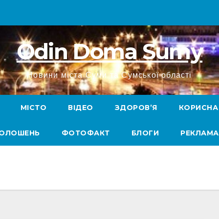
Odin Doma Sumy
Новини міста Суми та Сумської області
МІСТО
ВІДЕО
ЗДОРОВ’Я
КОРИСНА
ГОЛОШЕНЬ
ФОТОФАКТ
БЛОГИ
РЕКЛАМА