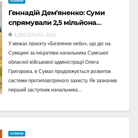
НОВИНИ
Геннадій Дем’яненко: Суми
спрямували 2,5 мільйона
гривень на перехоплювачі
3 ЛИСТОПАДА, 2025
ворожих безпілотників
У межах проєкту «Безпечне небо», що діє на
Сумщині за ініціативи начальника Сумської
обласної військової адміністрації Олега
Григорова, в Сумах продовжується розвиток
системи протиповітряного захисту. Як зазначив
перший заступник начальника…
НОВИНИ