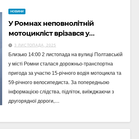
НОВИНИ
У Ромнах неповнолітній
мотоцикліст врізався у
велосипедиста: потерпілого
3 ЛИСТОПАДА, 2025
госпіталізовано
Близько 14:00 2 листопада на вулиці Полтавській
у місті Ромни сталася дорожньо-транспортна
пригода за участю 15-річного водія мотоцикла та
59-річного велосипедиста. За попередньою
інформацією слідства, підліток, виїжджаючи з
другорядної дороги,…