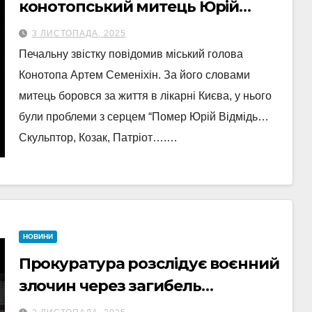
конотопський митець Юрій
Ведмідь
3 ЛИСТОПАДА, 2025
Печальну звістку повідомив міський голова
Конотопа Артем Семеніхін. За його словами
митець боровся за життя в лікарні Києва, у нього
були проблеми з серцем “Помер Юрій Відмідь…
Скульптор, Козак, Патріот….…
НОВИНИ
Прокуратура розслідує воєнний
злочин через загибель
цивільного у Тростянці