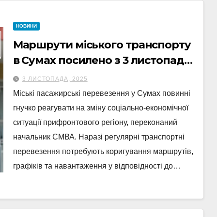
НОВИНИ
Маршрути міського транспорту
в Сумах посилено з 3 листопада,
– Сергій Кривошеєнко
3 ЛИСТОПАДА, 2025
Міські пасажирські перевезення у Сумах повинні
гнучко реагувати на зміну соціально-економічної
ситуації прифронтового регіону, переконаний
начальник СМВА. Наразі регулярні транспортні
перевезення потребують коригування маршрутів,
графіків та навантаження у відповідності до…