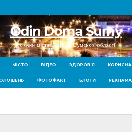
Odin Doma Sumy
Новини міста Суми та Сумської області
МІСТО
ВІДЕО
ЗДОРОВ’Я
КОРИСНА
ГОЛОШЕНЬ
ФОТОФАКТ
БЛОГИ
РЕКЛАМА