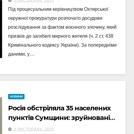
3 ЛИСТОПАДА, 2025
Під процесуальним керівництвом Охтирської
окружної прокуратури розпочато досудове
розслідування за фактом воєнного злочину, який
призвів до загибелі мирного жителя (ч. 2 ст. 438
Кримінального кодексу України). За попередніми
даними, у…
НОВИНИ
Росія обстріляла 35 населених
пунктів Сумщини: зруйновані
будинки, поранені жінки й діти
3 ЛИСТОПАДА, 2025