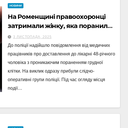
НОВИНИ
На Роменщині правоохоронці
затримали жінку, яка поранила
ножем свого чоловіка
3 ЛИСТОПАДА, 2025
До поліції надійшло повідомлення від медичних
працівників про доставлення до лікарні 48-річного
чоловіка з проникаючим пораненням грудної
клітки. На виклик одразу прибули слідчо-
оперативні групи поліції. Під час огляду місця
події…