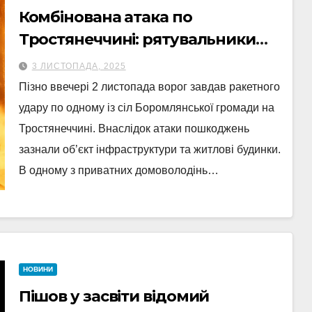
Комбінована атака по
Тростянеччині: рятувальники
ліквідували наслідки ворожих
3 ЛИСТОПАДА, 2025
ударів
Пізно ввечері 2 листопада ворог завдав ракетного
удару по одному із сіл Боромлянської громади на
Тростянеччині. Внаслідок атаки пошкоджень
зазнали об’єкт інфраструктури та житлові будинки.
В одному з приватних домоволодінь…
НОВИНИ
Пішов у засвіти відомий