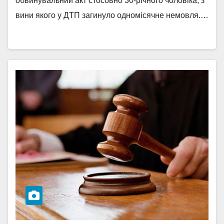
обвинувальний акт стосовно 30-річного чоловіка, з
вини якого у ДТП загинуло одномісячне немовля.…