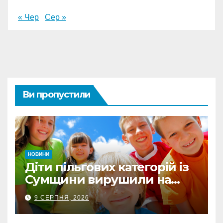
« Чер
Сер »
Ви пропустили
НОВИНИ
Діти пільгових категорій із
Сумщини вирушили на
оздоровлення до Польщі
9 СЕРПНЯ, 2026