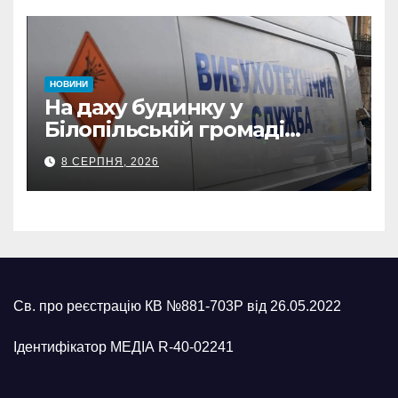
НОВИНИ
На даху будинку у
Білопільській громаді
знайшли 120-мм міну
8 СЕРПНЯ, 2026
Св. про реєстрацію КВ №881-703Р від 26.05.2022
Ідентифікатор МЕДІА R-40-02241