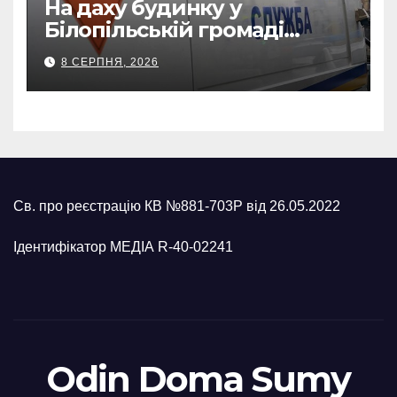
На даху будинку у
Білопільській громаді
знайшли 120-мм міну
8 СЕРПНЯ, 2026
Св. про реєстрацію КВ №881-703Р від 26.05.2022
Ідентифікатор МЕДІА R-40-02241
Odin Doma Sumy