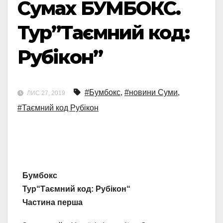
Сумах БУМБОКС.
Тур”Таємний код:
Рубікон”
#Бумбокс
,
#новини Суми
,
ЛИС 27, 2019
#Таємний код Рубікон
Бумбокс
Тур
“
Та
ємний код: Рубікон
“
Частина перша