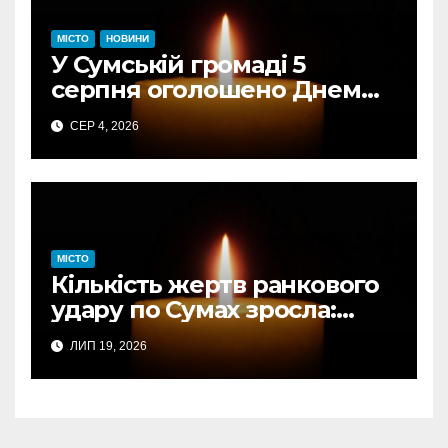
МІСТО
НОВИНИ
У Сумській громаді 5
серпня оголошено Днем
жалоби за загиблими від
СЕР 4, 2026
авіаудару
МІСТО
Кількість жертв ранкового
удару по Сумах зросла:
підтверджено загибель
ЛИП 19, 2026
однієї людини