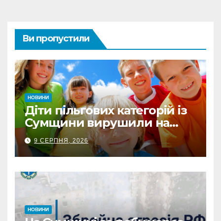
Ви пропустили
НОВИНИ
Діти пільгових категорій із
Сумщини вирушили на
оздоровлення до Польщі
9 СЕРПНЯ, 2026
НОВИНИ