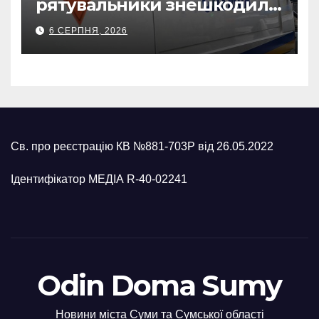
рятувальники знешкодили
500-кілограмову авіабомбу
6 СЕРПНЯ, 2026
росіян
Св. про реєстрацію КВ №881-703Р від 26.05.2022
Ідентифікатор МЕДІА R-40-02241
Odin Doma Sumy
Новини міста Суми та Сумської області