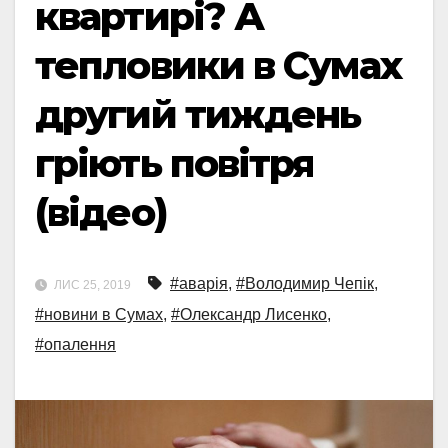
квартирі? А
тепловики в Сумах
другий тиждень
гріють повітря
(відео)
#аварія
,
#Володимир Чепік
,
ЛИС 25, 2019
#новини в Сумах
,
#Олександр Лисенко
,
#опалення