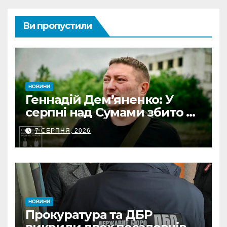
Ви пропустили
НОВИНИ
Геннадій Дем’яненко: У
серпні над Сумами збито 6
КАБів
7 СЕРПНЯ, 2026
НОВИНИ
Прокуратура та ДБР