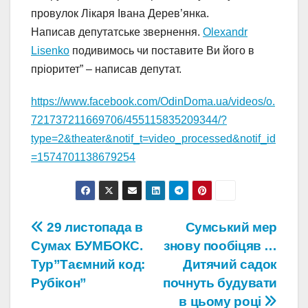
провулок Лікаря Івана Дерев’янка.
Написав депутатське звернення.
Olexandr
Lisenko
подивимось чи поставите Ви його в
пріоритет” – написав депутат.
https://www.facebook.com/OdinDoma.ua/videos/o.
721737211669706/455115835209344/?
type=2&theater&notif_t=video_processed&notif_id
=1574701138679254
Навігація
29 листопада в
Сумський мер
Сумах БУМБОКС.
знову пообіцяв …
записів
Тур”Таємний код:
Дитячий садок
Рубікон”
почнуть будувати
в цьому році