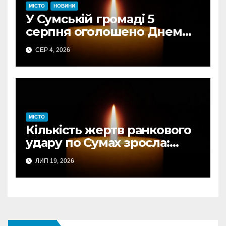
МІСТО
НОВИНИ
У Сумській громаді 5
серпня оголошено Днем
жалоби за загиблими від
СЕР 4, 2026
авіаудару
МІСТО
Кількість жертв ранкового
удару по Сумах зросла:
підтверджено загибель
ЛИП 19, 2026
однієї людини