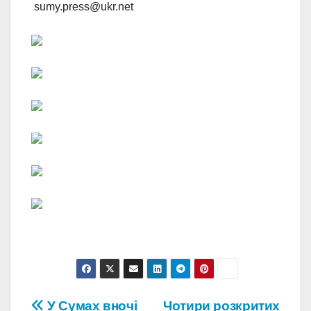
sumy.press@ukr.net
Навігація
У Сумах вночі
Чотири розкритих