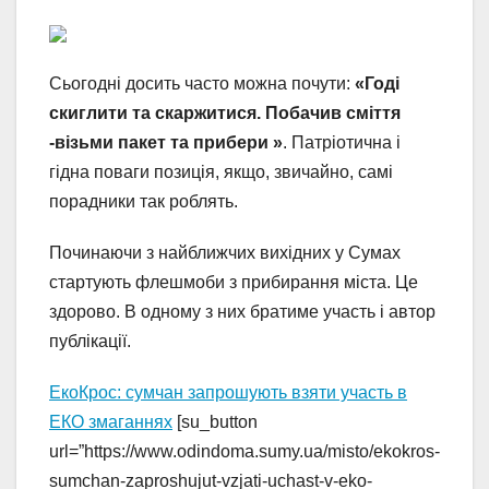
Сьогодні досить часто можна почути:
«Годі
скиглити та скаржитися. Побачив сміття
-візьми пакет та прибери »
. Патріотична і
гідна поваги позиція, якщо, звичайно, самі
порадники так роблять.
Починаючи з найближчих вихідних у Сумах
стартують флешмоби з прибирання міста. Це
здорово. В одному з них братиме участь і автор
публікації.
ЕкоКрос: сумчан запрошують взяти участь в
ЕКО змаганнях
[su_button
url=”https://www.odindoma.sumy.ua/misto/ekokros-
sumchan-zaproshujut-vzjati-uchast-v-eko-