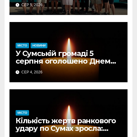
отримали свідоцтва: КП
СЕР 5, 2026
«Електроавтотранс»
оголошує новий набір
МІСТО
НОВИНИ
У Сумській громаді 5
серпня оголошено Днем
жалоби за загиблими від
СЕР 4, 2026
авіаудару
МІСТО
Кількість жертв ранкового
удару по Сумах зросла:
підтверджено загибель