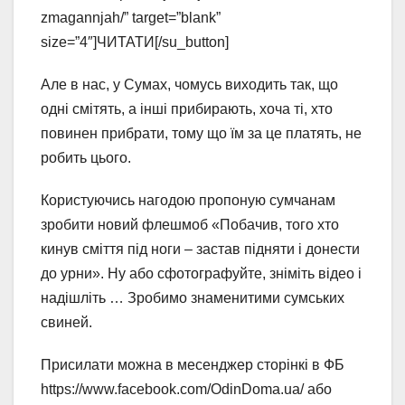
zmagannjah/” target=”blank”
size=”4″]ЧИТАТИ[/su_button]
Але в нас, у Сумах, чомусь виходить так, що
одні смітять, а інші прибирають, хоча ті, хто
повинен прибрати, тому що їм за це платять, не
робить цього.
Користуючись нагодою пропоную сумчанам
зробити новий флешмоб «Побачив, того хто
кинув сміття під ноги – застав підняти і донести
до урни». Ну або сфотографуйте, зніміть відео і
надішліть … Зробимо знаменитими сумських
свиней.
Присилати можна в месенджер сторінкі в ФБ
https://www.facebook.com/OdinDoma.ua/ або