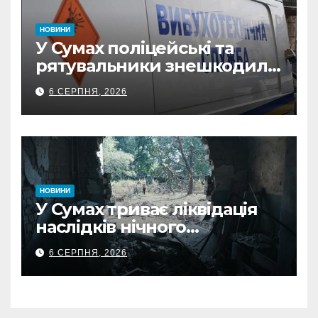
НОВИНИ
У Сумах поліцейські та
рятувальники знешкодили
500-кілограмову авіабомбу
6 СЕРПНЯ, 2026
росіян
НОВИНИ
У Сумах триває ліквідація
наслідків нічного
масованого удару КАБами
6 СЕРПНЯ, 2026