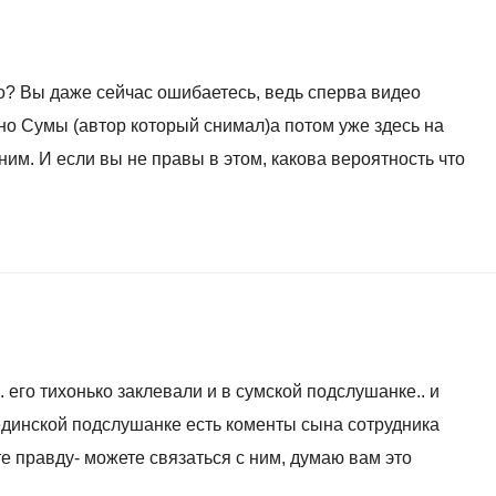
го? Вы даже сейчас ошибаетесь, ведь сперва видео
о Сумы (автор который снимал)а потом уже здесь на
ним. И если вы не правы в этом, какова вероятность что
. его тихонько заклевали и в сумской подслушанке.. и
единской подслушанке есть коменты сына сотрудника
те правду- можете связаться с ним, думаю вам это