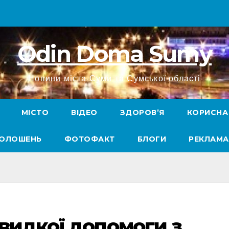
Odin Doma Sumy
Новини міста Суми та Сумської області
МІСТО
ВІДЕО
ЗДОРОВ’Я
КОРИСНА
ГОЛОШЕНЬ
ФОТОФАКТ
БЛОГИ
РЕКЛАМА
видкої допомоги з