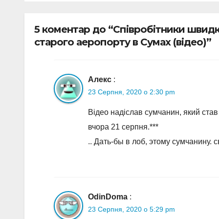
«Електроавтотран
авіа
с» оголошує новий
5 коментар до “Співробітники швидк
набір
старого аеропорту в Сумах (відео)”
Алекс
:
23 Серпня, 2020 о 2:30 pm
Відео надіслав сумчанин, який став
вчора 21 серпня.***
.. Дать-бы в лоб, этому сумчанину.
OdinDoma
:
23 Серпня, 2020 о 5:29 pm