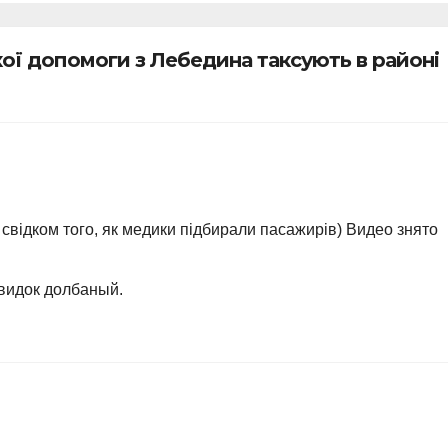
удару
людини
ої допомоги з Лебедина таксують в районі
 свідком того, як медики підбирали пасажирів) Видео знято
 свидок долбаный.