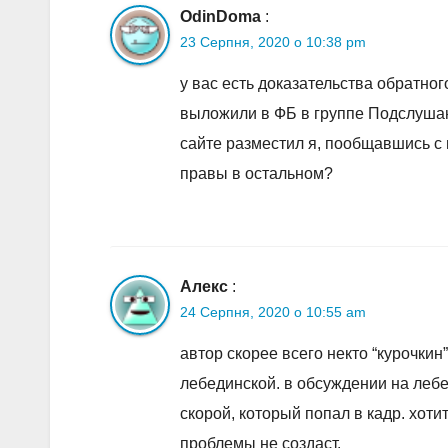
OdinDoma
:
23 Серпня, 2020 о 10:38 pm
у вас есть доказательства обратно
выложили в ФБ в группе Подслушан
сайте разместил я, пообщавшись с 
правы в остальном?
Алекс
:
24 Серпня, 2020 о 10:55 am
автор скорее всего некто “курочкин”
лебединской. в обсуждении на леб
скорой, который попал в кадр. хоти
проблемы не создаст.