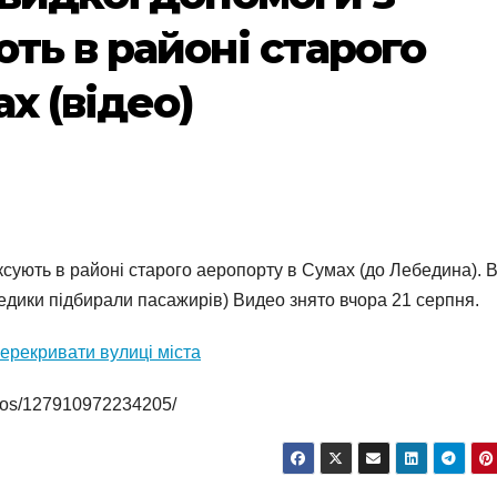
ть в районі старого
х (відео)
сують в районі старого аеропорту в Сумах (до Лебедина). 
медики підбирали пасажирів) Видео знято вчора 21 серпня.
ерекривати вулиці міста
eos/127910972234205/