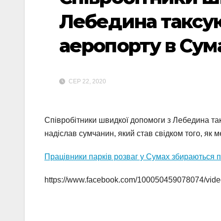
Лебедина таксую
аеропорту в Сума
СЕР 22, 2020
Співробітники швидкої допомоги з Лебедина так
надіслав сумчанин, який став свідком того, як 
Працівники парків розваг у Сумах збираються п
https://www.facebook.com/100050459078074/vid