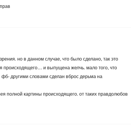
 прав
зрения. но в данном случае, что было сделано, так это
ия происходящего… и выпущена желчь. мало того, что
 фб- другими словами сделан вброс дерьма на
мея полной картины происходящего. от таких правдолюбов