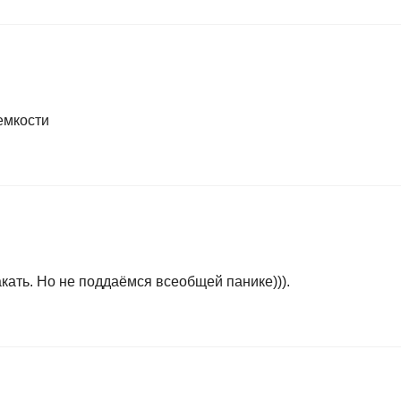
емкости
акать. Но не поддаёмся всеобщей панике))).