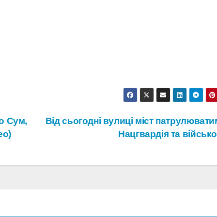
о Сум,
Від сьогодні вулиці міст патрулюват
ео)
Нацгвардія та військ