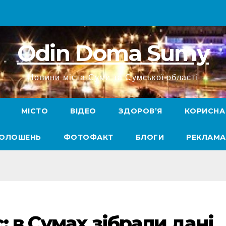
Odin Doma Sumy
Новини міста Суми та Сумської області
МІСТО
ВІДЕО
ЗДОРОВ’Я
КОРИСНА
ГОЛОШЕНЬ
ФОТОФАКТ
БЛОГИ
РЕКЛАМА
: в Сумах зібрали дані