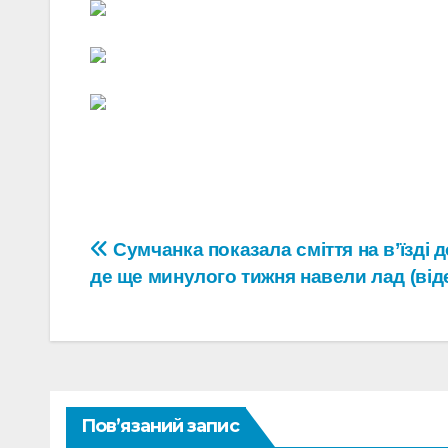
Навігація
Сумчанка показала сміття на в’їзді д
де ще минулого тижня навели лад (від
записів
Пов’язаний запис