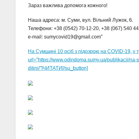
Зараз важлива допомога кожного!
Наша адреса: м. Суми, вул. Вільний Лужок, 6.
Телефони: +38 (0542) 70-12-20, +38 (067) 540 44
е-mail: sumycovid19@gmail.com”
На Сумщині 10 осіб з пiдозрою на COVID-19, у т
url=”https://www.odindoma.sumy.ua/publikacii/na-s
ditini/”]ЧИТАТИ[/su_button]