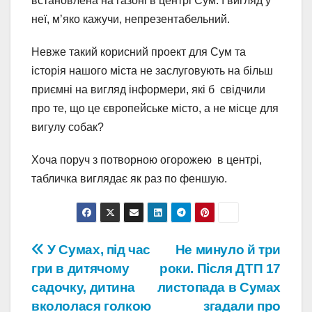
встановлена ​​на газоні в центрі Сум. І вигляд у
неї, м’яко кажучи, непрезентабельний.
Невже такий корисний проект для Сум та
історія нашого міста не заслуговують на більш
приємні на вигляд інформери, які б свідчили
про те, що це європейське місто, а не місце для
вигулу собак?
Хоча поруч з потворною огорожею в центрі,
табличка виглядає як раз по феншую.
Навігація
У Сумах, під час
Не минуло й три
гри в дитячому
роки. Після ДТП 17
записів
садочку, дитина
листопада в Сумах
вкололася голкою
згадали про