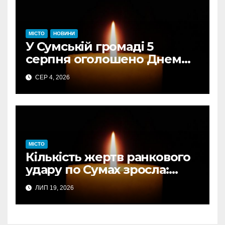
МІСТО
НОВИНИ
У Сумській громаді 5
серпня оголошено Днем
жалоби за загиблими від
СЕР 4, 2026
авіаудару
МІСТО
Кількість жертв ранкового
удару по Сумах зросла:
підтверджено загибель
ЛИП 19, 2026
однієї людини