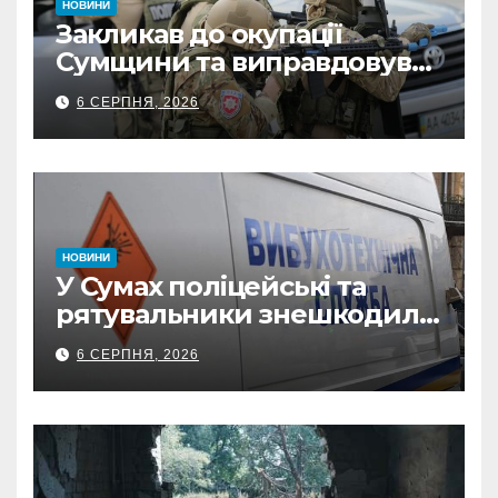
НОВИНИ
Закликав до окупації
Сумщини та виправдовував
обстріли: СБУ викрила
6 СЕРПНЯ, 2026
прокремлівського агітатора
з Охтирки
НОВИНИ
У Сумах поліцейські та
рятувальники знешкодили
500-кілограмову авіабомбу
6 СЕРПНЯ, 2026
росіян