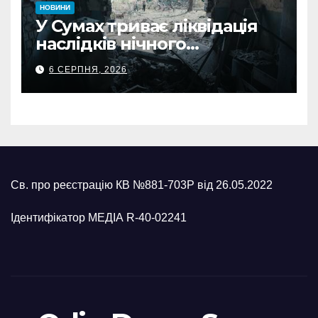
НОВИНИ
У Сумах триває ліквідація
наслідків нічного
масованого удару КАБами
6 СЕРПНЯ, 2026
Св. про реєстрацію КВ №881-703Р від 26.05.2022
Ідентифікатор МЕДІА R-40-02241