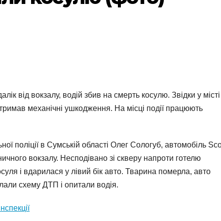
ік від вокзалу, водій збив на смерть косулю. Звідки у місті
тримав механічні ушкодження. На місці події працюють
ної поліції в Сумській області Олег Сологуб, автомобіль Sc
зничного вокзалу. Несподівано зі скверу напроти готелю
уля і вдарилася у лівий бік авто. Тварина померла, авто
лали схему ДТП і опитали водія.
нспекції