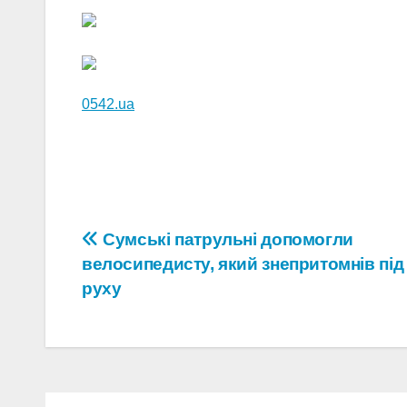
0542.ua
Навігація
Сумські патрульні допомогли
велосипедисту, який знепритомнів під
записів
руху