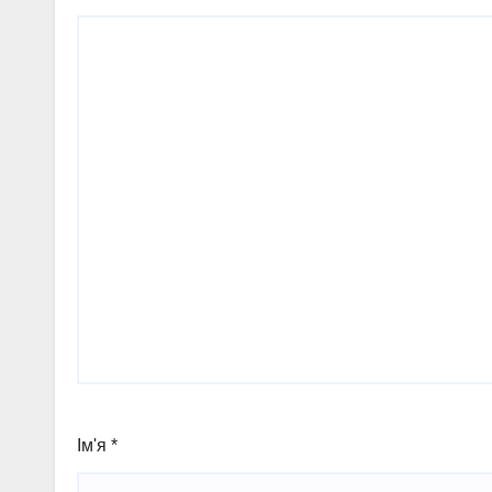
Ім'я
*