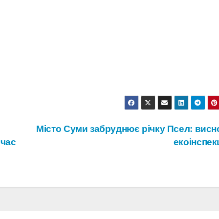
Місто Суми забруднює річку Псел: висн
 час
екоінспек