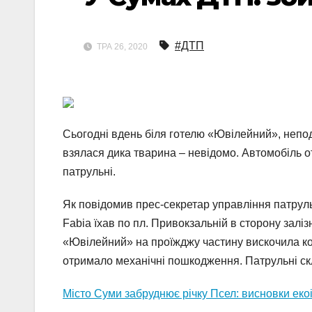
#ДТП
ТРА 26, 2020
Сьогодні вдень біля готелю «Ювілейний», неподал
взялася дика тварина – невідомо. Автомобіль о
патрульні.
Як повідомив прес-секретар управління патруль
Fabia їхав по пл. Привокзальній в сторону залі
«Ювілейний» на проїжджу частину вискочила кос
отримало механічні пошкодження. Патрульні ск
Місто Суми забруднює річку Псел: висновки екоі