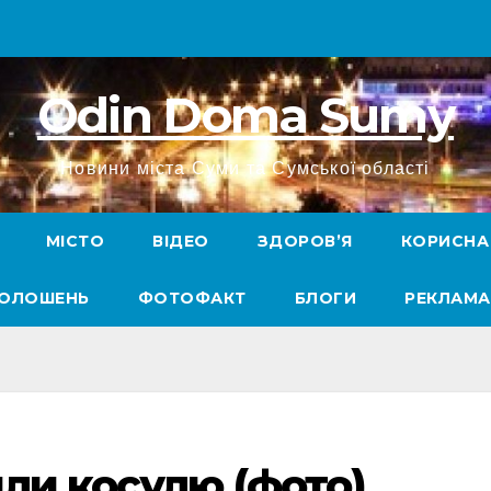
Odin Doma Sumy
Новини міста Суми та Сумської області
МІСТО
ВІДЕО
ЗДОРОВ’Я
КОРИСНА
ГОЛОШЕНЬ
ФОТОФАКТ
БЛОГИ
РЕКЛАМА
или косулю (фото)