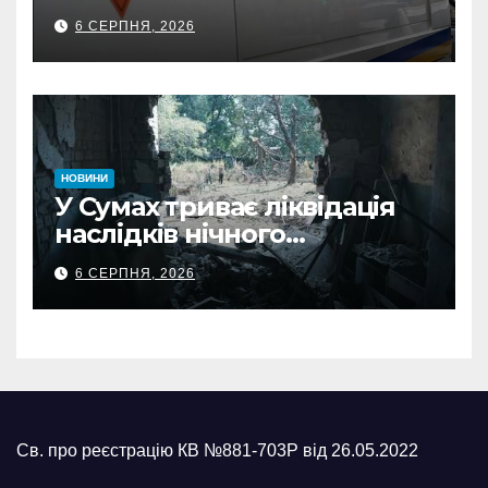
500-кілограмову авіабомбу
6 СЕРПНЯ, 2026
росіян
НОВИНИ
У Сумах триває ліквідація
наслідків нічного
масованого удару КАБами
6 СЕРПНЯ, 2026
Св. про реєстрацію КВ №881-703Р від 26.05.2022