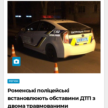
РЕГІОН
Роменські поліцейські
встановлюють обставини ДТП з
двома травмованими