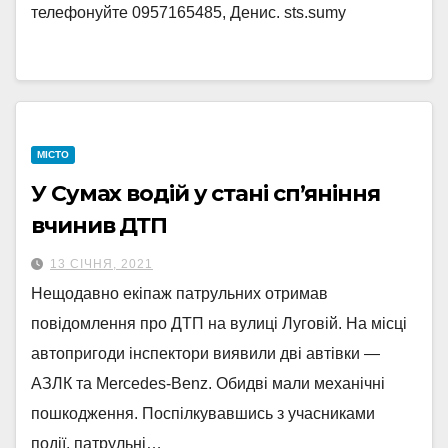
телефонуйте 0957165485, Денис. sts.sumy
МІСТО
У Сумах водій у стані сп’яніння
вчинив ДТП
13 СІЧНЯ, 2021
Нещодавно екіпаж патрульних отримав
повідомлення про ДТП на вулиці Луговій. На місці
автопригоди інспектори виявили дві автівки —
АЗЛК та Mercedes-Benz. Обидві мали механічні
пошкодження. Поспілкувавшись з учасниками
події, патрульні…