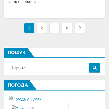
злетіло в кювет…
Пагінація
1
2
…
8
записів
ПОШУК
ПОГОДА