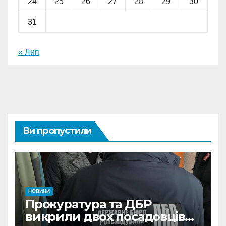
24
25
26
27
28
29
30
31
« Лип
Ви пропустили
НОВИНИ
Прокуратура та ДБР
викрили двох посадовців