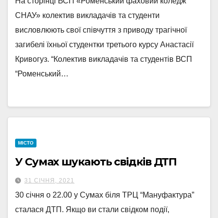
На сторінці ВСП «Роменський фаховий коледж
СНАУ» колектив викладачів та студенти
висловлюють свої співчуття з приводу трагічної
загибелі їхньої студентки третього курсу Анастасії
Кривогуз. “Колектив викладачів та студентів ВСП
“Роменський…
МІСТО
У Сумах шукають свідків ДТП
31 СІЧНЯ, 2021
30 січня о 22.00 у Сумах біля ТРЦ “Мануфактура”
сталася ДТП. Якщо ви стали свідком події,