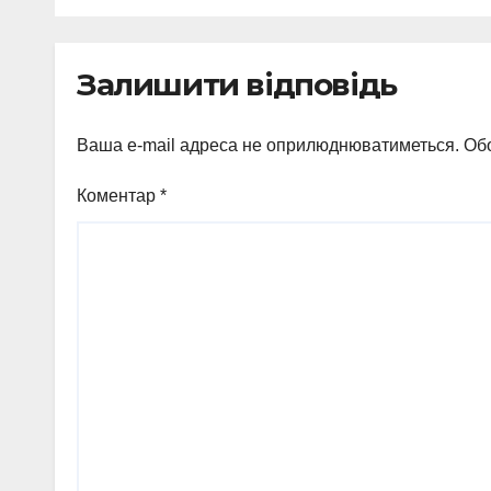
свідоцтва: КП
заг
«Електроавтотран
авіа
с» оголошує новий
Залишити відповідь
набір
Ваша e-mail адреса не оприлюднюватиметься.
Обо
Коментар
*