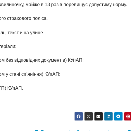
а хвилиночку, майже в 13 разів перевищує допустиму норму.
ого страхового поліса.
теріали:
ом без відповідних документів) КУпАП;
м у стані сп’яніння) КУпАП;
ТП) КУпАП.