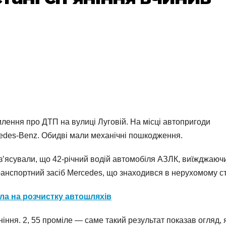
ення про ДТП на вулиці Луговій. На місці автопригоди
cedes-Benz. Обидві мали механічні пошкодження.
 з’ясували, що 42-річний водій автомобіля АЗЛК, виїжджаючи
ранспортний засіб Mercedes, що знаходився в нерухомому ст
ла на розчистку автошляхів
ніння. 2, 55 проміле — саме такий результат показав огляд, 