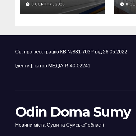
громаді знайшли
тися
8 СЕРПНЯ, 2026
8 СЕ
120-мм міну
вия
две
Св. про реєстрацію КВ №881-703Р від 26.05.2022
Ідентифікатор МЕДІА R-40-02241
Odin Doma Sumy
Новини міста Суми та Сумської області