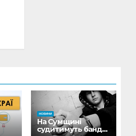
НОВИНИ
На Сумщині
судитимуть банду