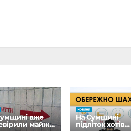
НОВИНИ
Сумщині вже
На Сумщині
евірили майже
підліток хотів