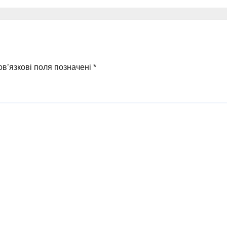
иблими від
загибель однієї
удару
людини
в’язкові поля позначені
*