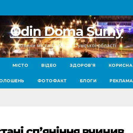
Odin Doma Sumy
Новини міста Суми та Сумської області
МІСТО
ВІДЕО
ЗДОРОВ’Я
КОРИСНА
ГОЛОШЕНЬ
ФОТОФАКТ
БЛОГИ
РЕКЛАМА
стані сп’яніння вчинив