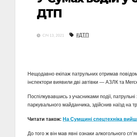
ДТП
#ДТП
СІЧ 13, 2021
Нещодавно екіпаж патрульних отримав повідомл
інспектори виявили дві автівки — АЗЛК та Mer
Поспілкувавшись з учасниками події, патрульні
паркувального майданчика, здійснив наїзд на т
Читати також:
На Сумщині спецтехніка вийш
До того ж він мав явні ознаки алкогольного сп’я