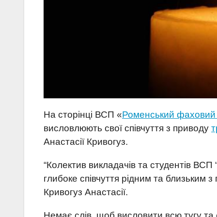
На сторінці ВСП «
Роменський фаховий
висловлюють свої співчуття з приводу
т
Анастасії Кривогуз.
“Колектив викладачів та студентів ВС
глибоке співчуття рідним та близьким з
Кривогуз Анастасії.
Немає слів, щоб висловити всю тугу т