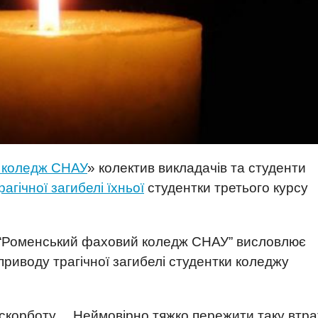
 коледж СНАУ
» колектив викладачів та студенти
рагічної загибелі їхньої
студентки третього курсу
П “Роменський фаховий коледж СНАУ” висловлює
 приводу трагічної загибелі студентки коледжу
а скорботу… Неймовірно тяжко пережити таку втра