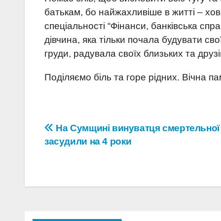
батькам, бо найжахливіше в житті – хов
спеціальності “Фінанси, банківська спра
дівчина, яка тільки почала будувати св
груди, радувала своїх близьких та друз
Поділяємо біль та горе рідних. Вічна па
Навігація
На Сумщині винуватця смертельної
засудили на 4 роки
записів