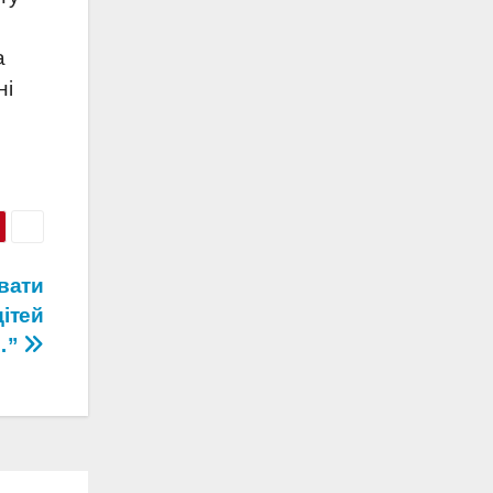
а
ні
вати
дітей
…”