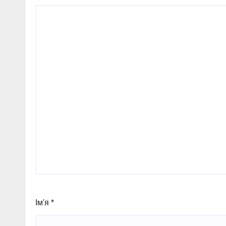
Ім'я
*