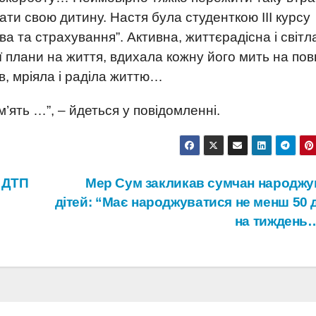
ати свою дитину. Настя була студенткою ІІІ курсу
ва та страхування”. Активна, життєрадісна і світл
ої плани на життя, вдихала кожну його мить на пов
ів, мріяла і раділа життю…
м’ять …”, – йдеться у повідомленні.
 ДТП
Мер Сум закликав сумчан народжу
дітей: “Має народжуватися не менш 50 
на тиждень