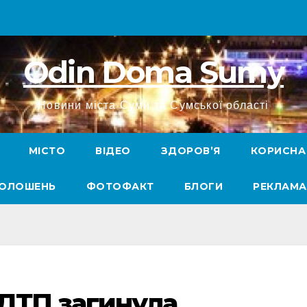
Odin Doma Sumy
Новини міста Суми та Сумської області
МІСТО
ВІДЕО
ЗДОРОВ’Я
КОРИСНА
ГОЛОШЕНЬ
ФОТОФАКТ
БЛОГИ
РЕКЛАМА
ДТП загинула