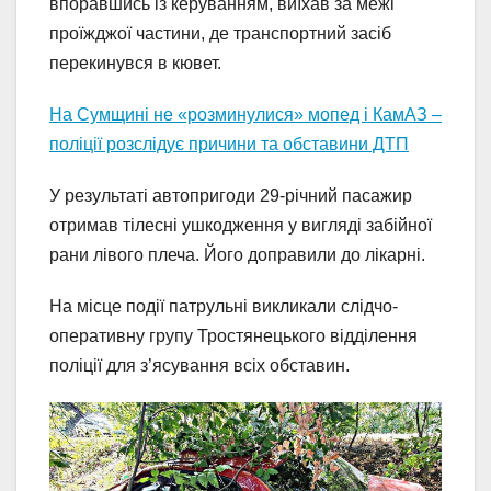
впоравшись із керуванням, виїхав за межі
проїжджої частини, де транспортний засіб
перекинувся в кювет.
На Сумщині не «розминулися» мопед і КамАЗ –
поліції розслідує причини та обставини ДТП
У результаті автопригоди 29-річний пасажир
отримав тілесні ушкодження у вигляді забійної
рани лівого плеча. Його доправили до лікарні.
На місце події патрульні викликали слідчо-
оперативну групу Тростянецького відділення
поліції для з’ясування всіх обставин.