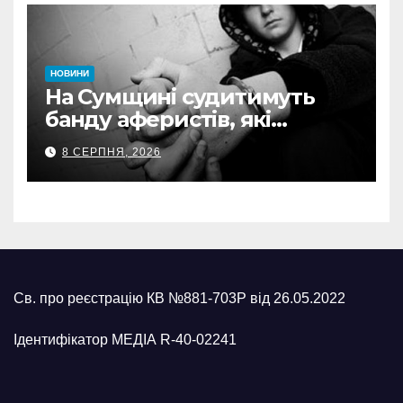
НОВИНИ
На Сумщині судитимуть
банду аферистів, які
виманили у військових
8 СЕРПНЯ, 2026
понад 1 млн грн
Св. про реєстрацію КВ №881-703Р від 26.05.2022
Ідентифікатор МЕДІА R-40-02241