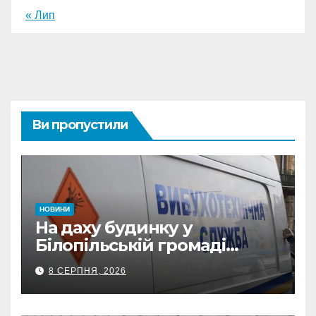
« Лип
Ви пропустили
НОВИНИ
На даху будинку у
Білопільській громаді
знайшли 120-мм міну
8 СЕРПНЯ, 2026