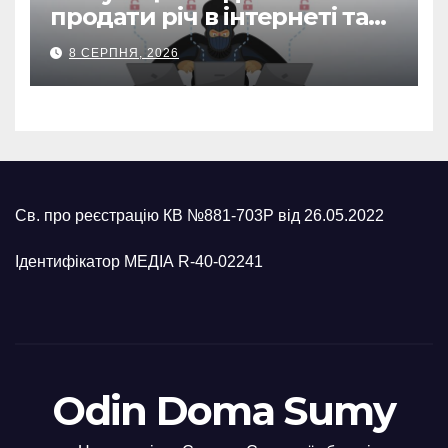
продати річ в інтернеті та
втратив 39,2 тис. грн з
8 СЕРПНЯ, 2026
карток матері
Св. про реєстрацію КВ №881-703Р від 26.05.2022
Ідентифікатор МЕДІА R-40-02241
Odin Doma Sumy