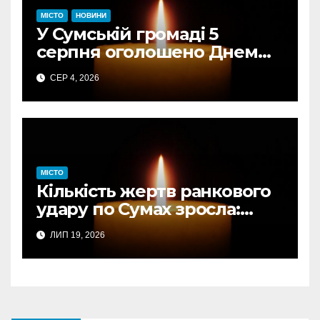
МІСТО
НОВИНИ
У Сумській громаді 5
серпня оголошено Днем
жалоби за загиблими від
СЕР 4, 2026
авіаудару
МІСТО
Кількість жертв ранкового
удару по Сумах зросла:
підтверджено загибель
ЛИП 19, 2026
однієї людини