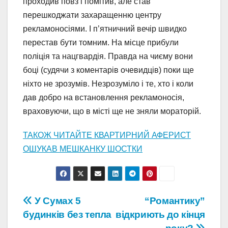
проходив повз і помітив, але став
перешкоджати захаращенню центру
рекламоносіями. І п’ятничний вечір швидко
перестав бути томним. На місце прибули
поліція та нацгвардія. Правда на чиєму вони
боці (судячи з коментарів очевидців) поки ще
ніхто не зрозумів. Незрозуміло і те, хто і коли
дав добро на встановлення рекламоносія,
враховуючи, що в місті ще не зняли мораторій.
ТАКОЖ ЧИТАЙТЕ КВАРТИРНИЙ АФЕРИСТ
ОШУКАВ МЕШКАНКУ ШОСТКИ
Навігація
У Сумах 5
“Романтику”
будинків без тепла
відкриють до кінця
записів