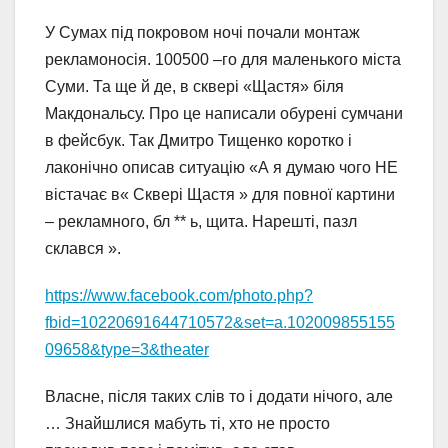
У Сумах під покровом ночі почали монтаж
рекламоносія. 100500 –го для маленького міста
Суми. Та ще й де, в сквері «Щастя» біля
Макдональсу. Про це написали обурені сумчани
в фейсбук. Так Дмитро Тищенко коротко і
лаконічно описав ситуацію «А я думаю чого НЕ
вістачає в« Сквері Щастя » для повної картини
– рекламного, бл ** ь, щита. Нарешті, пазл
склався ».
https://www.facebook.com/photo.php?
fbid=10220691644710572&set=a.102009855155
09658&type=3&theater
Власне, після таких слів то і додати нічого, але
… Знайшлися мабуть ті, хто не просто