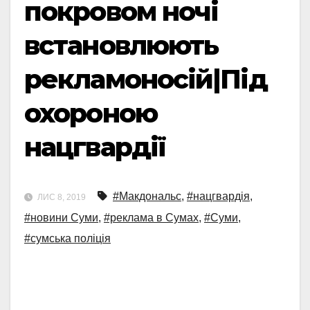
покровом ночі
встановлюють
рекламоносій|Під
охороною
нацгвардії
#Макдональс
,
#нацгвардія
,
ЛИС 8, 2019
#новини Суми
,
#реклама в Сумах
,
#Суми
,
#сумська поліція