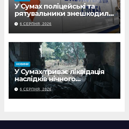
У Сумах поліцейські та
рятувальники знешкодили
500-кілограмову авіабомбу
6 СЕРПНЯ, 2026
росіян
НОВИНИ
У Сумах триває ліквідація
наслідків нічного
масованого удару КАБами
6 СЕРПНЯ, 2026