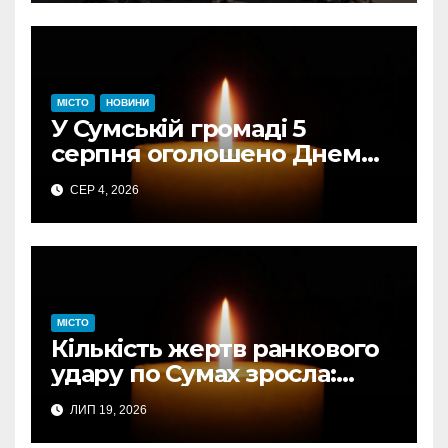
оголошує новий набір
МІСТО
НОВИНИ
У Сумській громаді 5
серпня оголошено Днем
жалоби за загиблими від
СЕР 4, 2026
авіаудару
МІСТО
Кількість жертв ранкового
удару по Сумах зросла:
підтверджено загибель
ЛИП 19, 2026
однієї людини