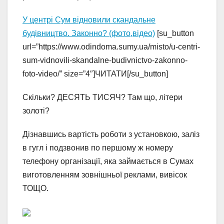
У центрі Сум відновили скандальне
будівництво. Законно? (фото,відео)
[su_button
url=”https://www.odindoma.sumy.ua/misto/u-centri-
sum-vidnovili-skandalne-budivnictvo-zakonno-
foto-video/” size=”4″]ЧИТАТИ[/su_button]
Скільки? ДЕСЯТЬ ТИСЯЧ? Там що, літери
золоті?
Дізнавшись вартість роботи з установкою, заліз
в гугл і подзвонив по першому ж номеру
телефону організації, яка займається в Сумах
виготовленням зовнішньої реклами, вивісок
ТОЩО.