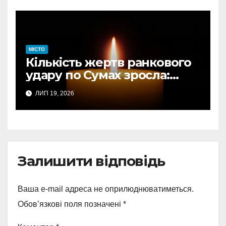
МІСТО
Кількість жертв ранкового
удару по Сумах зросла:
підтверджено загибель
ЛИП 19, 2026
однієї людини
Залишити відповідь
Ваша e-mail адреса не оприлюднюватиметься.
Обов’язкові поля позначені
*