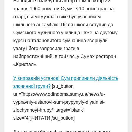
Народився майбутній автор і композитор 22
травня 1960 року в м.Суми. З 10 років грає на
гітарі, сьомому класі вже був учасником
шкільного ансамблю. Після школи вступив до
Сумського музичного училища і вже на другому
курсі на талановитого сумчанина звернули
увагу і його запросили грати в
найпрестижніший, в той час, у Сумах ресторан
«Кристал».
У виправній установі Сум припинили діяльність
злочинної групи?
[su_button
url=”https://www.odindoma.sumy.ua/news/u-
vypravniy-ustanovi-sum-prypynyly-diyalnist-
zlochynnoyi-hrupy/” target=”blank”
size=”4″]ЧИТАТИ[/su_button]
Детальніше біографію сумчанина і з іншими