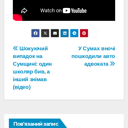
Навігація
Шокуючий
У Сумах вночі
випадок на
пошкодили авто
записів
Сумщині: один
адвоката
школяр бив, а
інший знімав
(відео)
Пов’язаний запис