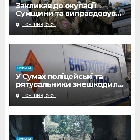
Закликав до окупації
Сумщини та виправдовував
обстріли: СБУ викрила
6 СЕРПНЯ, 2026
прокремлівського агітатора
з Охтирки
НОВИНИ
У Сумах поліцейські та
рятувальники знешкодили
500-кілограмову авіабомбу
6 СЕРПНЯ, 2026
росіян
НОВИНИ