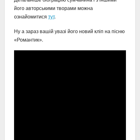
його авторськими творами можна
ознайомитися
тут
.
Ну а зараз вашій увазі його новий кліп на пісню
«Романтик».