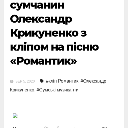
сумчанин
Олександр
Крикуненко з
кліпом на пісню
«Романтик»
#кліп Романтик
,
#Олександр
БЕР 5, 2020
Крикуненко
,
#Сумські музиканти