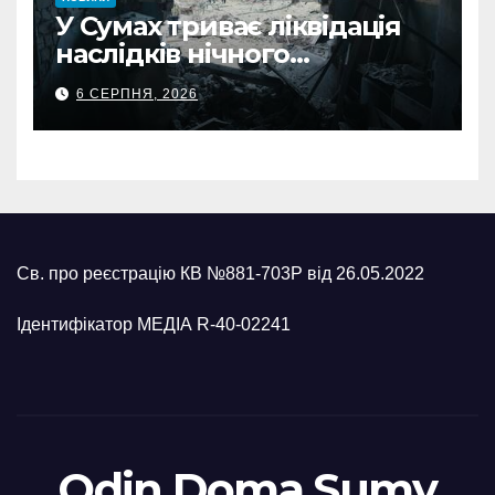
У Сумах триває ліквідація
наслідків нічного
масованого удару КАБами
6 СЕРПНЯ, 2026
Св. про реєстрацію КВ №881-703Р від 26.05.2022
Ідентифікатор МЕДІА R-40-02241
Odin Doma Sumy