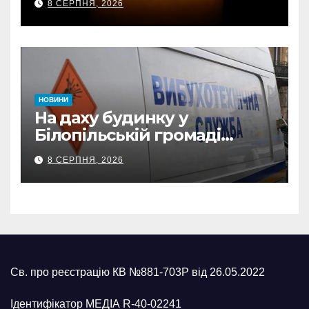
8 СЕРПНЯ, 2026
нагороди та відомчі
відзнаки
НОВИНИ
На даху будинку у
Білопільській громаді
знайшли 120-мм міну
8 СЕРПНЯ, 2026
Св. про реєстрацію КВ №881-703Р від 26.05.2022
Ідентифікатор МЕДІА R-40-02241