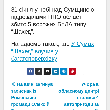
31 січня у небі над Сумщиною
підрозділами ППО області
збито 5 ворожих БпЛА типу
“Шахед”.
Нагадаємо також, що
У Сумах
“Шахед” влучив у
багатоповерхівку
Навігація
На війні загинув
Учора в
захисник із
обласному центрі
записів
Роменської
сталися 4
громади Олексій
автопригоди за