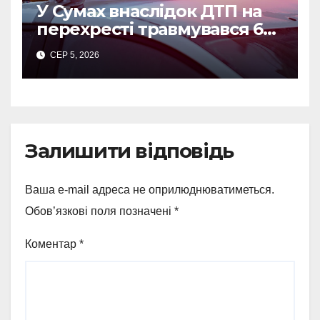
У Сумах внаслідок ДТП на
перехресті травмувався 62-
річний мотоцикліст
СЕР 5, 2026
Залишити відповідь
Ваша e-mail адреса не оприлюднюватиметься.
Обов’язкові поля позначені
*
Коментар
*