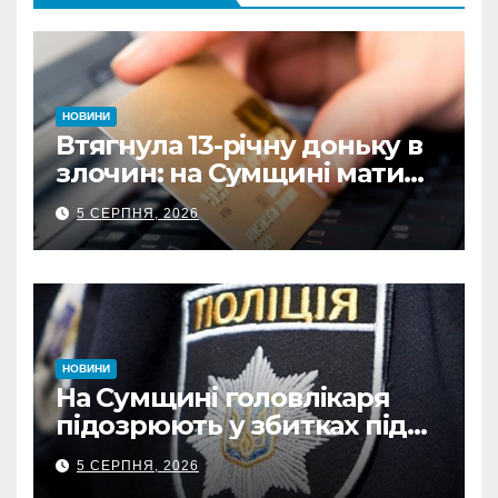
НОВИНИ
Втягнула 13-річну доньку в
злочин: на Сумщині мати
витратила майже 480
5 СЕРПНЯ, 2026
тисяч грн з викраденої
картки
НОВИНИ
На Сумщині головлікаря
підозрюють у збитках під
час капремонту
5 СЕРПНЯ, 2026
медустанови