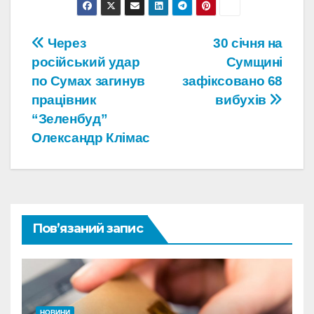
Навігація
Через
30 січня на
російський удар
Сумщині
записів
по Сумах загинув
зафіксовано 68
працівник
вибухів
“Зеленбуд”
Олександр Клімас
Пов’язаний запис
НОВИНИ