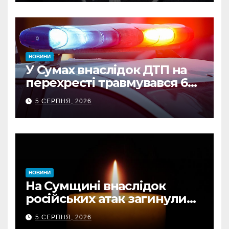
НОВИНИ
У Сумах внаслідок ДТП на
перехресті травмувався 62-
річний мотоцикліст
5 СЕРПНЯ, 2026
НОВИНИ
На Сумщині внаслідок
російських атак загинули
двоє цивільних, є поранені
5 СЕРПНЯ, 2026