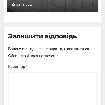
укриттів: де виявили
СЕР 8, 2026
замкнені двері
Залишити відповідь
Ваша e-mail адреса не оприлюднюватиметься.
Обов’язкові поля позначені
*
Коментар
*