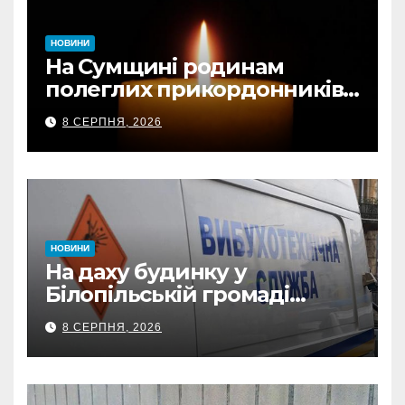
НОВИНИ
На Сумщині родинам
полеглих прикордонників
передали державні
8 СЕРПНЯ, 2026
нагороди та відомчі
відзнаки
НОВИНИ
На даху будинку у
Білопільській громаді
знайшли 120-мм міну
8 СЕРПНЯ, 2026