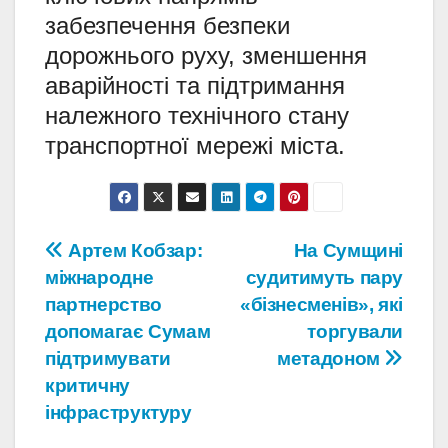
забезпечення безпеки
дорожнього руху, зменшення
аварійності та підтримання
належного технічного стану
транспортної мережі міста.
Навігація
Артем Кобзар:
На Сумщині
міжнародне
судитимуть пару
записів
партнерство
«бізнесменів», які
допомагає Сумам
торгували
підтримувати
метадоном
критичну
інфраструктуру