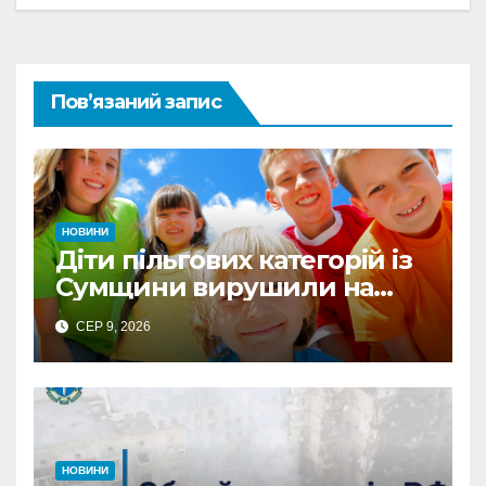
Пов’язаний запис
НОВИНИ
Діти пільгових категорій із
Сумщини вирушили на
оздоровлення до Польщі
СЕР 9, 2026
НОВИНИ