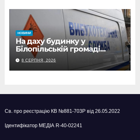
відзнаки
НОВИНИ
На даху будинку у
Білопільській громаді
знайшли 120-мм міну
8 СЕРПНЯ, 2026
Св. про реєстрацію КВ №881-703Р від 26.05.2022
Ідентифікатор МЕДІА R-40-02241