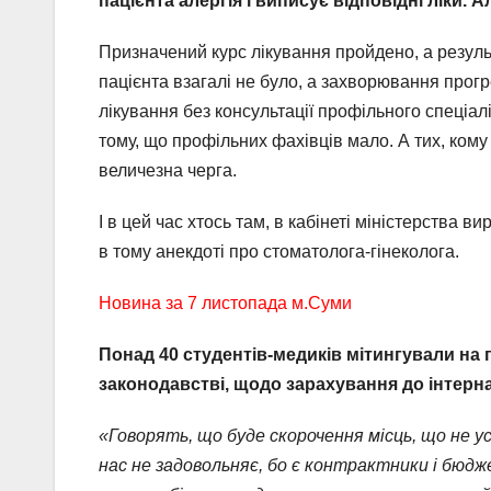
пацієнта алергія і виписує відповідні ліки.
Ал
Призначений курс лікування пройдено, а результ
пацієнта взагалі не було, а захворювання прог
лікування без консультації профільного спеціал
тому, що профільних фахівців мало. А тих, кому 
величезна черга.
І в цей час хтось там, в кабінеті міністерства 
в тому анекдоті про стоматолога-гінеколога.
Новина за 7 листопада м.Суми
Понад 40 студентів-медиків мітингували на 
законодавстві, щодо зарахування до інтернат
«Говорять, що буде скорочення місць, що не у
нас не задовольняє, бо є контрактники і бюдж