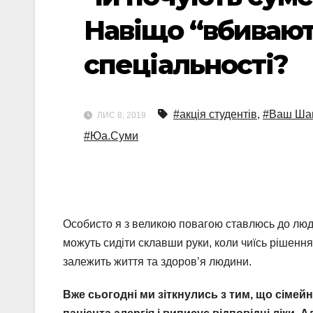
Навіщо “вбивают
спеціальності?
#акція студентів
,
#Ваш Ша
ЛИС 8, 2019
#Юа.Суми
Особисто я з великою повагою ставлюсь до людей
можуть сидіти склавши руки, коли чиїсь рішення
залежить життя та здоров’я людини.
Вже сьогодні ми зіткнулись з тим, що сімейн