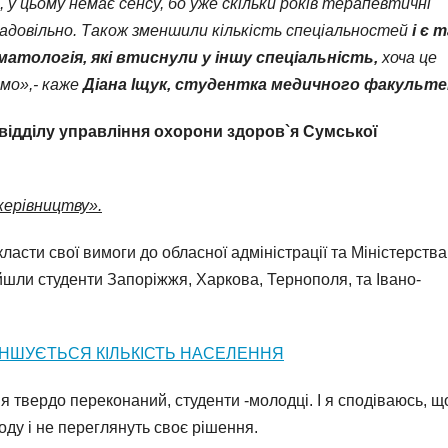
у цьому немає сенсу, бо уже скільки років терапевтичні
задовільно
.
Також
зменшили кількість спеціальностей
і є т
матологія, які втиснули у іншу спеціальність,
хоча це
емо»,-
каже
Діана Іщук, студентка медичного факульте
відділу управління охорони здоров`я Сумської
 керівництву».
ласти свої вимоги до обласної адміністрації та Міністерства
ийшли студенти Запоріжжя, Харкова, Тернополя, та Івано-
ЕНШУЄТЬСЯ КІЛЬКІСТЬ НАСЕЛЕННЯ
ле я твердо переконаний, студенти -молодці. І я сподіваюсь, щ
оду і не переглянуть своє рішення.