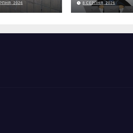
РПНЯ, 2026
8 СЕРПНЯ, 2026
вили замкнені
інтернеті та
рі
втратив 39,2 ти
грн з карток ма