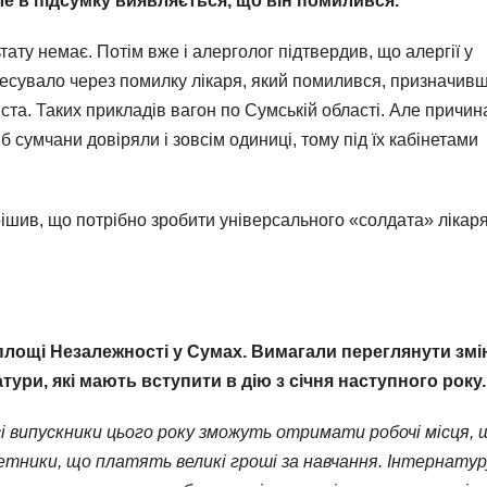
е в підсумку виявляється, що він помилився.
ату немає. Потім вже і алерголог підтвердив, що алергії у
ресувало через помилку лікаря, який помилився, призначив
іста. Таких прикладів вагон по Сумській області. Але причин
б сумчани довіряли і зовсім одиниці, тому під їх кабінетами
вирішив, що потрібно зробити універсального «солдата» лікаря
площі Незалежності у Сумах. Вимагали переглянути змі
ури, які мають вступити в дію з січня наступного року.
сі випускники цього року зможуть отримати робочі місця, 
етники, що платять великі гроші за навчання. Інтернатур