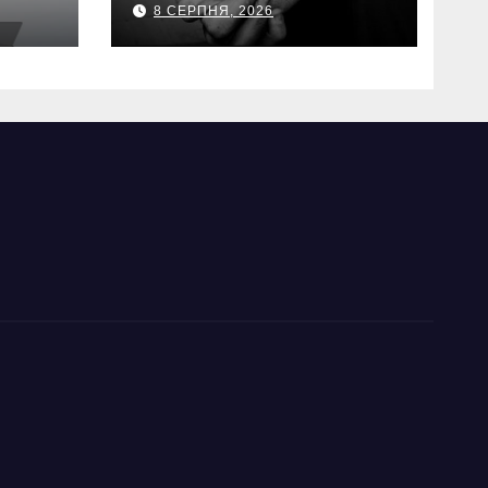
8 СЕРПНЯ, 2026
виманили у
с.
військових понад 1
тері
млн грн