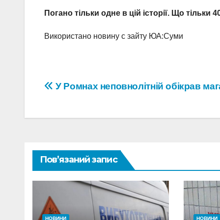
Погано тільки одне в цій історії. Що тільки
Використано новину с зайту ЮА:Суми
Навігація
У Ромнах неповнолітній обікрав маг
записів
Пов’язаний запис
НОВИНИ
НОВИНИ