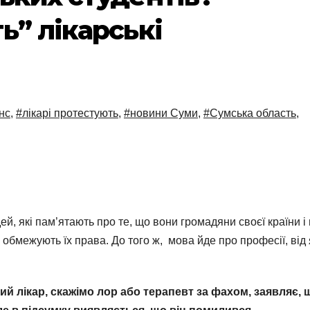
ь” лікарські
нс
,
#лікарі протестують
,
#новини Суми
,
#Сумська область
,
, які пам’ятають про те, що вони громадяни своєї країни і
 обмежують їх права. До того ж, мова йде про професії, від
ий лікар, скажімо лор або терапевт за фахом, заявляє, 