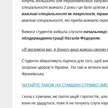
хочуть збільшити для терапевтичних галузей, 
спеціальності вивчали 2 роки і це було цілком 
важливі спеціальності як неврологія, трав
важливі спеціальності, які треба вивчати окр
Вимоги студентів вийшла слухати
начальниця 
облдержадміністрації Наталія Федорняк:
«
Я зрозуміла вас, я донесу ваші вимоги своєму
Студенти збиратимуть підписи для того, щоб вик
охорони здоров`я України. На такі ж мітинги в
Франківська.
ЧИТАЙТЕ ТАКОЖ НА СУМЩИНІ СТРІМКО ЗМ
І хоча є сумчани, які проти акцій і протестів, а
вони не здадуться, поки їх не почують слуги нар