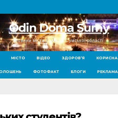
Odin Doma Sumy
Новини міста Суми та Сумської області
МІСТО
ВІДЕО
ЗДОРОВ’Я
КОРИСНА
ГОЛОШЕНЬ
ФОТОФАКТ
БЛОГИ
РЕКЛАМА
ьких студентів?