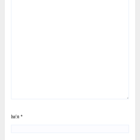
Ім'я
*