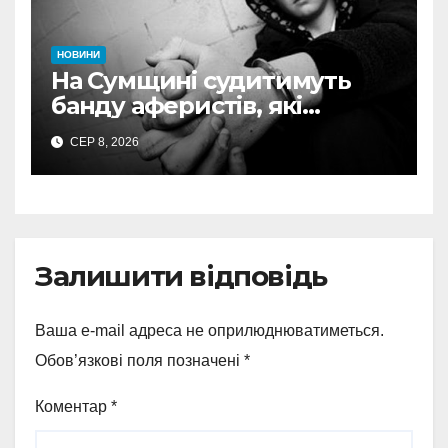
НОВИНИ
На Сумщині судитимуть
банду аферистів, які
виманили у військових
СЕР 8, 2026
понад 1 млн грн
Залишити відповідь
Ваша e-mail адреса не оприлюднюватиметься.
Обов’язкові поля позначені
*
Коментар
*