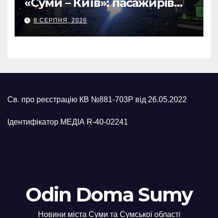
«Суми – Київ»: пасажирів
встигли евакуювати
8 СЕРПНЯ, 2026
Св. про реєстрацію КВ №881-703Р від 26.05.2022
Ідентифікатор МЕДІА R-40-02241
Odin Doma Sumy
Новини міста Суми та Сумської області