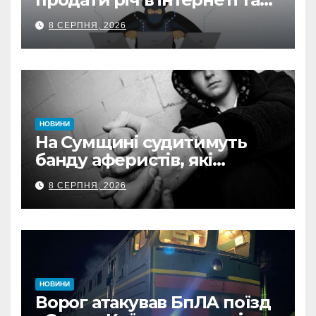
втратив 39,2 тис. грн з
8 СЕРПНЯ, 2026
карток матері
НОВИНИ
На Сумщині судитимуть
банду аферистів, які
виманили у військових
8 СЕРПНЯ, 2026
понад 1 млн грн
НОВИНИ
Ворог атакував БпЛА поїзд