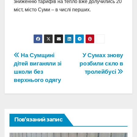
зниженню тарифів на тепло вже долучились 20
міст, місто Суми – в числі перших.
Навігація
На Сумщині
У Сумах знову
дітей виганяли зі
розбили скло в
записів
школи без
тролейбусі
верхнього одягу
Пов’язаний запис