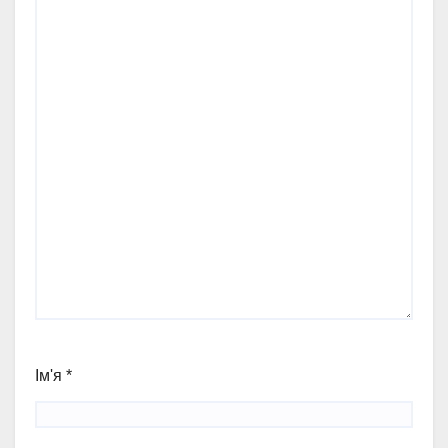
Ім'я
*