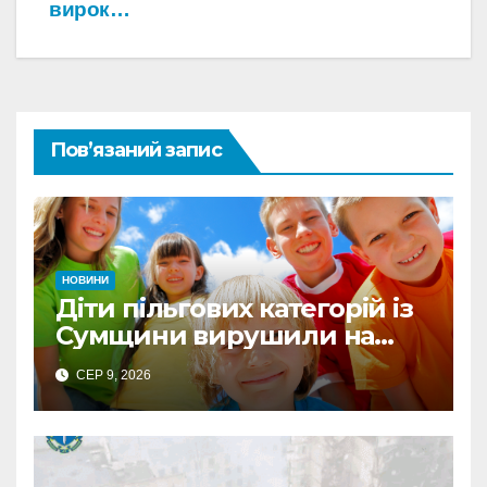
вирок…
Пов’язаний запис
НОВИНИ
Діти пільгових категорій із
Сумщини вирушили на
оздоровлення до Польщі
СЕР 9, 2026