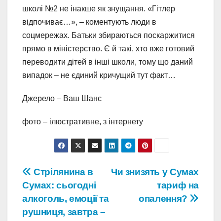
школі №2 не інакше як знущання. «Гітлер
відпочиває…», – коментують люди в
соцмережах. Батьки збираються поскаржитися
прямо в міністерство. Є й такі, хто вже готовий
переводити дітей в інші школи, тому що даний
випадок – не єдиний кричущий тут факт…
Джерело – Ваш Шанс
фото – ілюстративне, з інтернету
Навігація
Стрілянина в
Чи знизять у Сумах
Сумах: сьогодні
тариф на
записів
алкоголь, емоції та
опалення?
рушниця, завтра –