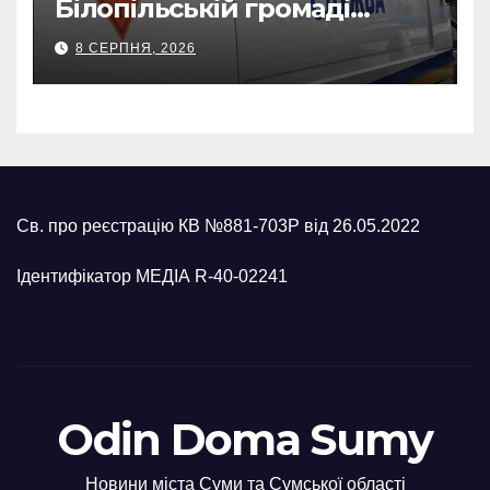
Білопільській громаді
знайшли 120-мм міну
8 СЕРПНЯ, 2026
Св. про реєстрацію КВ №881-703Р від 26.05.2022
Ідентифікатор МЕДІА R-40-02241
Odin Doma Sumy
Новини міста Суми та Сумської області