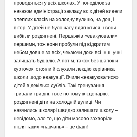
проводяться у всіх школах. У понеділок за
наказом адміністрації закладу всіх дітей вивели
з теплих класів на холодну вулицю, на дощ і
вітер. У дітей не було часу вдягнутися, і вони
вибігли роздягнені. Першачків «евакуювали»
першими, тож вони пробули під відкритим
небом довше за всіх, чекаючи доки всі інші учні
залишать будівлю. А потім, також без шапок и
курточок, стояли й слухали лекцію керівника
школи щодо евакуації. Вчили «евакуюватися»
дітей в декілька дублів. Такі тренування
тривали три дні, і все по тому ж сценарію:
роздягнені діти на холодній вулиці. Чи
навчились школярі швидко залишати школу –
невідомо, але те, що діти масово захворіли
після таких «навчань» – це факт!