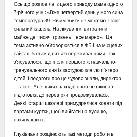
Ось що розповіла з цього приводу мама одного
7-річного учні: «Вже четвертий день у мого сина
температура 39. Нічим збити не можемо. Плюс
сильний кашель. На лікування витратили
майже дві тисячі гривень і все марно». Ця
тема активно обговорюється в ФБ і на місцевих
сайтах, батьки діляться переживаннями. Так,
з’ясувалося, що після першого ж навчально-
тренувального дня із застудою злягло п’ятеро
дітей. І педагоги про це чудово знали, директор
– також. Але ніяких заходів ніхто не вживав –
підготовка до перевірки продовжувалась.
Деякі старші школярі примудрялися ховати під
партами куртки, щоб вибігати на вулицю,
накинувши їх.
Глухівчани розцінюють такі методи роботи в