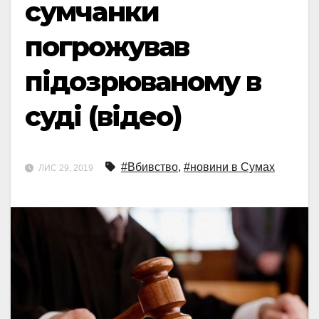
сумчанки
погрожував
підозрюваному в
суді (відео)
#Вбивство
,
#новини в Сумах
ЛИС 29, 2019