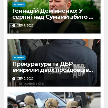
НОВИНИ
Геннадій Дем’яненко: У
серпні над Сумами збито 6
КАБів
СЕР 7, 2026
НОВИНИ
Прокуратура та ДБР
викрили двох посадовців
ДПС Сумщини на вимаганні
СЕР 6, 2026
неправомірної вигоди у
ФОПа