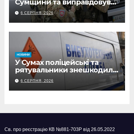
Сумщини та виправдовував
обстріли: СБУ викрила
6 СЕРПНЯ, 2026
прокремлівського агітатора
з Охтирки
НОВИНИ
У Сумах поліцейські та
рятувальники знешкодили
500-кілограмову авіабомбу
6 СЕРПНЯ, 2026
росіян
Св. про реєстрацію КВ №881-703Р від 26.05.2022