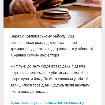
Зараз у Ковпаківському райсуді Сум
розпочнеться розгляд клопотання про
тримання під вартою підозрюваного у вбивстві
46-річної сумчанки-рієлтора.
Як тільки до залу судових засідань підвели
підозрюваного чоловік убитої став емоційно
погрожувати йому. За його словами у вбитої
залишилося троє дітей і дідусь після інсульту
якого вона доглядала.
Сумська влада запевнила, що скандальну