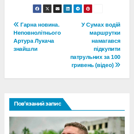
Навігація
Гарна новина.
У Сумах водій
Неповнолітнього
маршрутки
записів
Артура Лукача
намагався
знайшли
підкупити
патрульних за 100
гривень (відео)
Пов’язаний запис