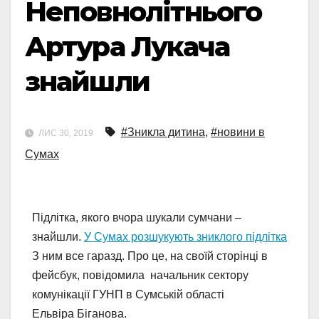
Неповнолітнього
Артура Лукача
знайшли
#Зникла дитина
,
#новини в
ЛИС 30, 2019
Сумах
Підлітка, якого вчора шукали сумчани –
знайшли.
У Сумах розшукують зниклого підлітка
З ним все гаразд. Про це, на своїй сторінці в
фейсбук, повідомила начальник сектору
комунікації ГУНП в Сумській області
Ельвіра Біганова.