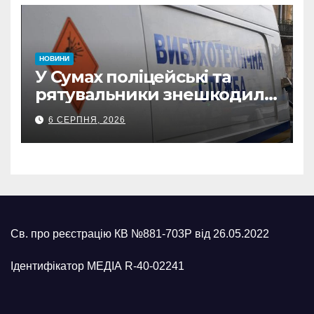
НОВИНИ
У Сумах поліцейські та
рятувальники знешкодили
500-кілограмову авіабомбу
6 СЕРПНЯ, 2026
росіян
Св. про реєстрацію КВ №881-703Р від 26.05.2022
Ідентифікатор МЕДІА R-40-02241