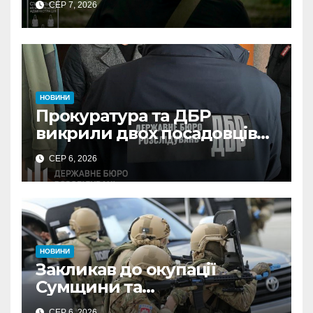
СЕР 7, 2026
НОВИНИ
Прокуратура та ДБР
викрили двох посадовців
ДПС Сумщини на вимаганні
СЕР 6, 2026
неправомірної вигоди у
ФОПа
НОВИНИ
Закликав до окупації
Сумщини та
виправдовував обстріли:
СЕР 6, 2026