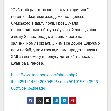
“Суботній ранок розпочинаємо з приємної
новини ! Вжитими заходами поліцейські
Сумського відділу поліції розшукали
неповнолітнього Артура Лукача. Хлопець пішов
з дому 28 листопада. Знайшли його на
залізничному вокзалі. З ним все добре. Дякуємо
всім небайдужим громадянам, представникам
ЗМІ за допомогу в пошуку дитини”- написала
Ельвіра Біганова.
https://www.facebook.com/photo.php?
fbid=2514147642039459&set=a.5910158243526
60&type=3&theater