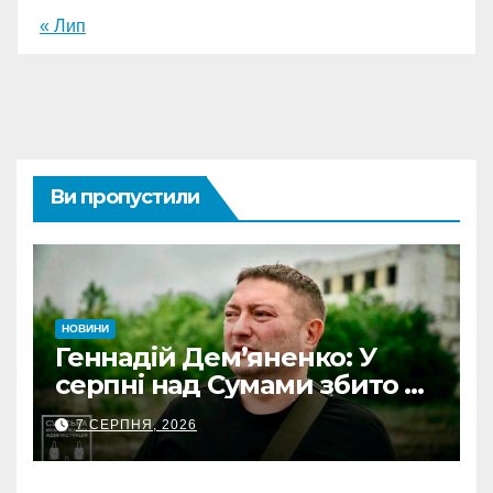
« Лип
Ви пропустили
НОВИНИ
Геннадій Дем’яненко: У
серпні над Сумами збито 6
КАБів
7 СЕРПНЯ, 2026