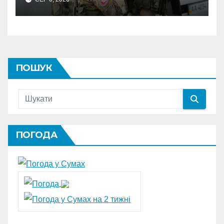
СБУ викрила
прокремлівського агітатора
з Охтирки
ПОШУК
ПОГОДА