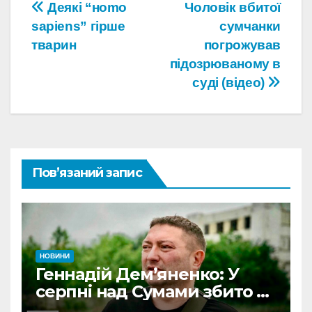
Навігація
Деякі “нomo
Чоловік вбитої
sapiens” гірше
сумчанки
записів
тварин
погрожував
підозрюваному в
суді (відео)
Пов’язаний запис
НОВИНИ
Геннадій Дем’яненко: У
серпні над Сумами збито 6
КАБів