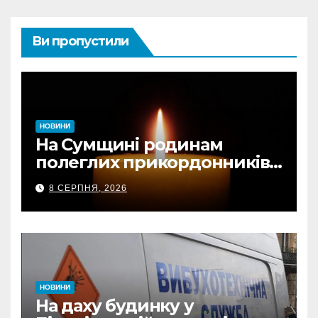
Ви пропустили
НОВИНИ
На Сумщині родинам
полеглих прикордонників
передали державні
8 СЕРПНЯ, 2026
нагороди та відомчі
відзнаки
НОВИНИ
На даху будинку у