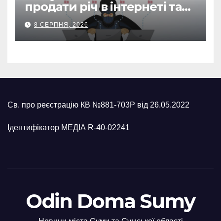
продати річ в інтернеті та
втратив 39,2 тис. грн з
8 СЕРПНЯ, 2026
карток матері
Св. про реєстрацію КВ №881-703Р від 26.05.2022
Ідентифікатор МЕДІА R-40-02241
Odin Doma Sumy