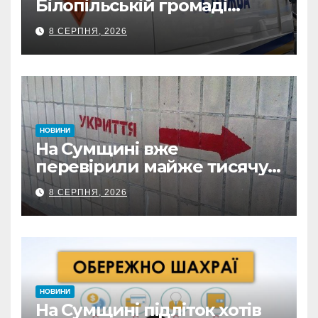
Білопільській громаді
знайшли 120-мм міну
8 СЕРПНЯ, 2026
НОВИНИ
На Сумщині вже
перевірили майже тисячу
укриттів: де виявили
8 СЕРПНЯ, 2026
замкнені двері
НОВИНИ
На Сумщині підліток хотів