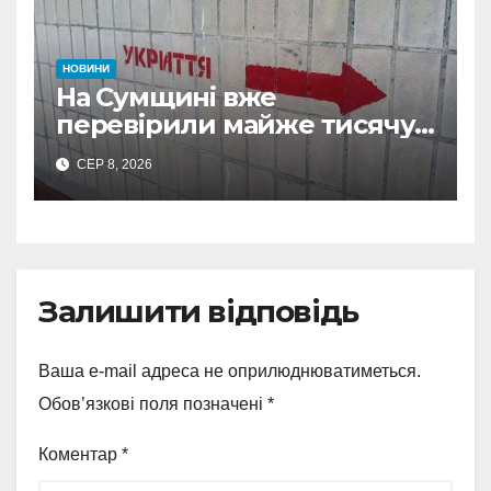
НОВИНИ
На Сумщині вже
перевірили майже тисячу
укриттів: де виявили
СЕР 8, 2026
замкнені двері
Залишити відповідь
Ваша e-mail адреса не оприлюднюватиметься.
Обов’язкові поля позначені
*
Коментар
*