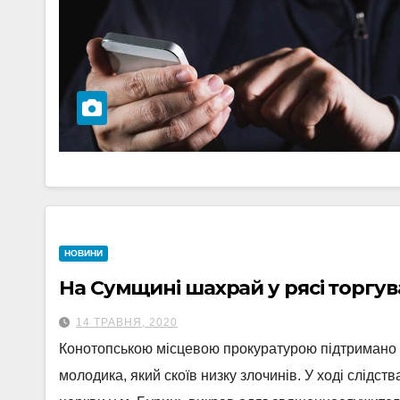
НОВИНИ
На Сумщині шахрай у рясі торгув
14 ТРАВНЯ, 2020
Конотопською місцевою прокуратурою підтримано 
молодика, який скоїв низку злочинів. У ході слід