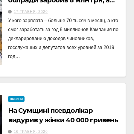
облради заробив 8 млн грн, а
хто ні копійки
17 ТРАВНЯ, 2020
У кого зарплата – больше 70 тысяч в месяц, а кто
смог заработать за год 8 миллионов Кампания по
декларированию доходов чиновников,
госслужащих и депутатов всех уровней за 2019
год…
НОВИНИ
На Сумщині псевдолікар
видурив у жінки 40 000 гривень
16 ТРАВНЯ, 2020