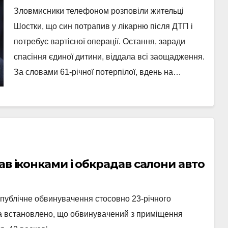
Зловмисники телефоном розповіли жительці
Шостки, що син потрапив у лікарню після ДТП і
потребує вартісної операції. Остання, заради
спасіння єдиної дитини, віддала всі заощадження.
За словами 61-річної потерпілої, вдень на…
ав іконками і обкрадав салони авто
публічне обвинувачення стосовно 23-річного
ства встановлено, що обвинувачений з приміщення