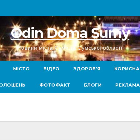
Odin Doma Sumy
Новини міста Суми та Сумської області
МІСТО
ВІДЕО
ЗДОРОВ’Я
КОРИСНА
ГОЛОШЕНЬ
ФОТОФАКТ
БЛОГИ
РЕКЛАМА