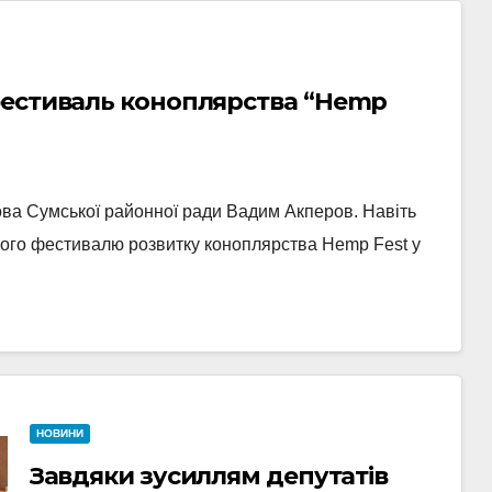
фестиваль коноплярства “Hemp
лова Сумської районної ради Вадим Акперов. Навіть
ного фестивалю розвитку коноплярства Hemp Fest у
НОВИНИ
Завдяки зусиллям депутатів