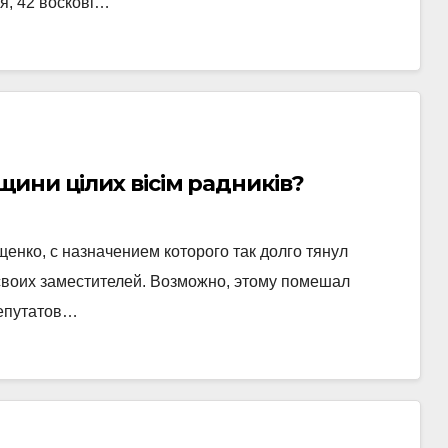
я, 42 воскові…
ини цілих вісім радників?
ко, с назначением которого так долго тянул
 своих заместителей. Возможно, этому помешал
депутатов…