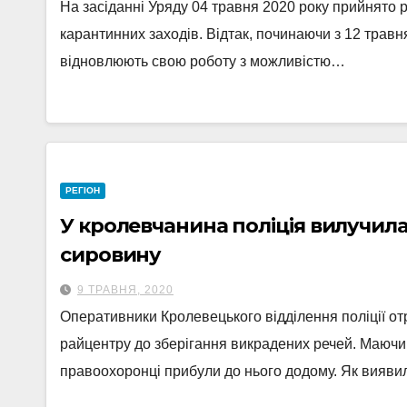
На засіданні Уряду 04 травня 2020 року прийнято
карантинних заходів. Відтак, починаючи з 12 травн
відновлюють свою роботу з можливістю…
РЕГІОН
У кролевчанина поліція вилучил
сировину
9 ТРАВНЯ, 2020
Оперативники Кролевецького відділення поліції от
райцентру до зберігання викрадених речей. Маючи
правоохоронці прибули до нього додому. Як вияви