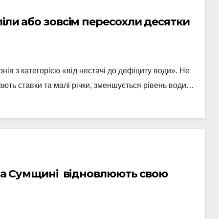
ліли або зовсім пересохли десятки
іонів з категорією «від нестачі до дефіциту води». Не
ають ставки та малі річки, зменшується рівень води…
 на Сумщині відновлюють свою