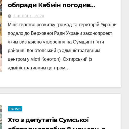
облради Кабмін погодив
створення на Сумщині 5 районів
3 ЧЕРВНЯ, 2020
Міністерство розвитку громад та територій України
подало до Верховної Ради України законопроект,
яким визначено утворення на Сумщині п’яти
районів: Конотопський (з адміністративним
центром у місті Конотоп), Охтирський (з
адміністративним центром…
РЕГІОН
Хто з депутатів Сумської