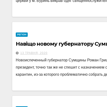
церкви у м. Буринь викрав одяг священнослужител
РЕГІОН
Навіщо новому губернатору Сумщ
13 ТРАВНЯ, 2020
Новоиспеченный губернатор Сумщины Роман Грищен
президент, точно так же не спешит с назначением
карантин, из-за которого проблематично собрать 