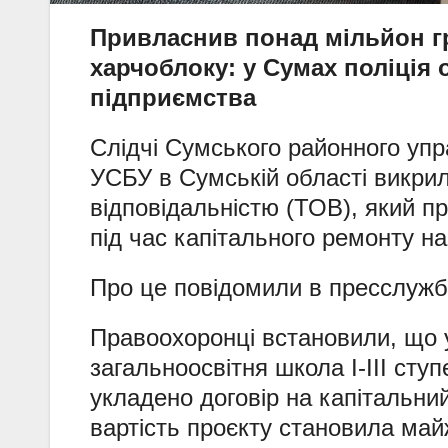
Привласнив понад мільйон г
харчоблоку: у Сумах поліція
підприємства
Слідчі Сумського районного упр
УСБУ в Сумській області викри
відповідальністю (ТОВ), який п
під час капітального ремонту н
Про це повідомили в пресслужбі
Правоохоронці встановили, що 
загальноосвітня школа І-ІІІ ст
укладено договір на капітальни
вартість проєкту становила май