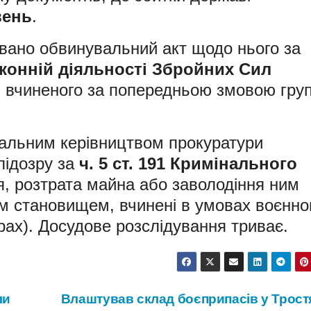
вень
.
овано обвинувальний акт щодо нього за
конній діяльності Збройних Сил
, вчиненого за попередньою змовою гру
суальним керівництвом прокуратури
підозру за
ч. 5 ст. 191 Кримінального
, розтрата майна або заволодіння ним
 становищем, вчинені в умовах воєнно
рах). Досудове розслідування триває.
ли
Влаштував склад боєприпасів у Тростя