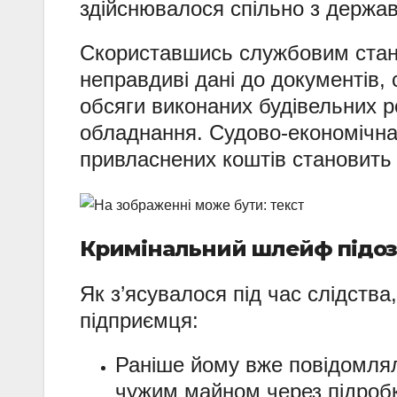
здійснювалося спільно з держав
Скориставшись службовим стан
неправдиві дані до документів,
обсяги виконаних будівельних ро
обладнання. Судово-економічна
привласнених коштів становит
Кримінальний шлейф підо
Як з’ясувалося під час слідства
підприємця:
Раніше йому вже повідомлял
чужим майном через підробк