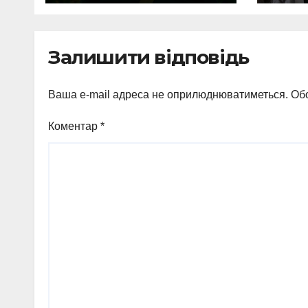
вим
неп
виг
Залишити відповідь
Ваша e-mail адреса не оприлюднюватиметься.
Обо
Коментар
*