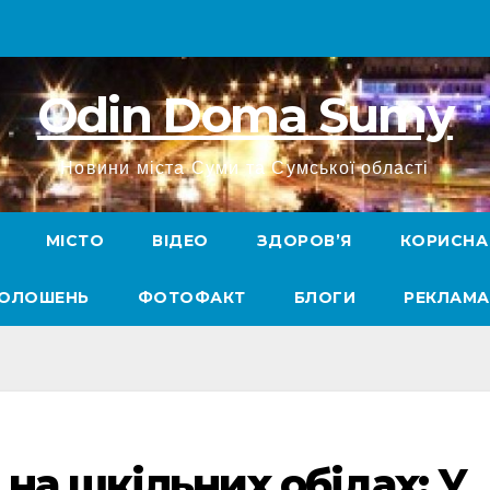
Odin Doma Sumy
Новини міста Суми та Сумської області
МІСТО
ВІДЕО
ЗДОРОВ’Я
КОРИСНА
ГОЛОШЕНЬ
ФОТОФАКТ
БЛОГИ
РЕКЛАМА
на шкільних обідах: У