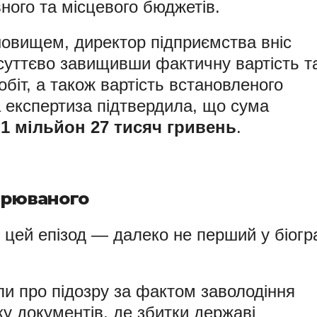
ного та місцевого бюджетів.
овищем, директор підприємства вніс
 суттєво завищивши фактичну вартість т
біт, а також вартість встановленого
 експертиза підтвердила, що сума
ь
1 мільйон 27 тисяч гривень
.
зрюваного
, цей епізод — далеко не перший у біогр
и про підозру за фактом заволодіння
у документів, де збитки державі