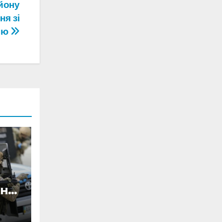
йону
ня зі
єю
ини
ав