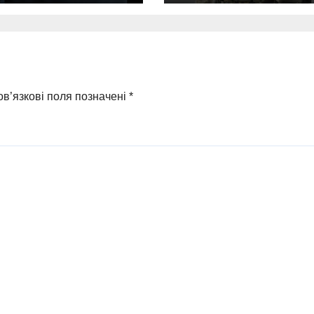
аганні
викрила
равомірної
прокремлівськ
оди у ФОПа
агітатора з
Охтирки
в’язкові поля позначені
*