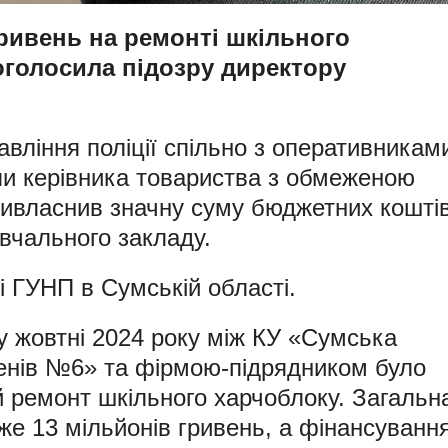
ривень на ремонті шкільного
 оголосила підозру директору
авління поліції спільно з оперативникам
ли керівника товариства з обмеженою
ривласнив значну суму бюджетних кошті
авчального закладу.
 ГУНП в Сумській області.
у жовтні 2024 року між КУ «Сумська
упенів №6» та фірмою-підрядником було
й ремонт шкільного харчоблоку. Загальн
же 13 мільйонів гривень, а фінансуванн