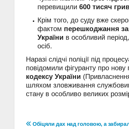
перевищили
600 тисяч гри
Крім того, до суду вже скер
фактом
перешкоджання за
України
в особливий період
осіб.
Наразі слідчі поліції під проце
повідомили фігуранту про нову 
кодексу України
(Привласнення
шляхом зловживання службовим
стану в особливо великих розмі
Навігація
Обіцяли дах над головою, а забира