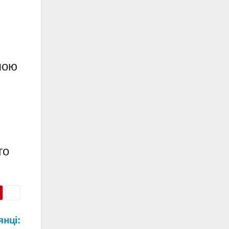
пою
го
нці: