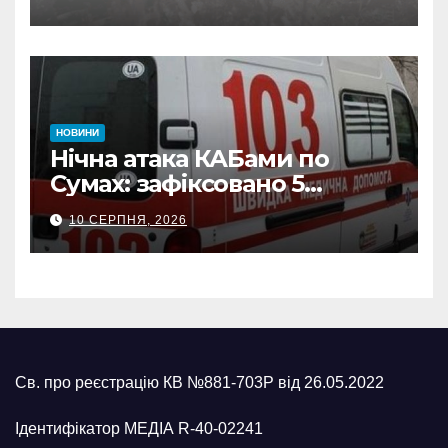
наслідки масованих
ворожих обстрілів
НОВИНИ
Нічна атака КАБами по
Сумах: зафіксовано 5
влучань, щонайменше
10 СЕРПНЯ, 2026
п’ятеро поранених
Св. про реєстрацію КВ №881-703Р від 26.05.2022
Ідентифікатор МЕДІА R-40-02241