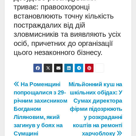
триває: правоохоронці
встановлюють точну кількість
постраждалих від дій
зловмисників та виявляють усіх
осіб, причетних до організації
цього незаконного бізнесу.
Навігація
На Роменщині
Мільйонний куш на
попрощалися з 29-
шкільних обідах: У
записів
річним захисником
Сумах директора
Богданом
фірми підозрюють
Ліляновим, який
у розкраданні
загинув у боях на
коштів на ремонті
Сумщині
харчоблоку