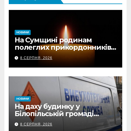
НОВИНИ
На Сумщині родинам
полеглих прикордонників
передали державні
8 СЕРПНЯ, 2026
нагороди та відомчі
відзнаки
НОВИНИ
На даху будинку у
Білопільській громаді
знайшли 120-мм міну
8 СЕРПНЯ, 2026