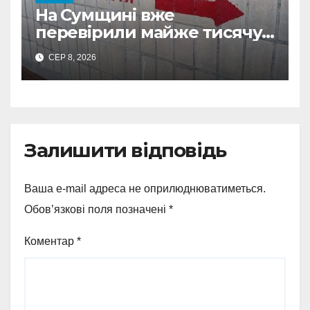
На Сумщині вже
перевірили майже тисячу
укриттів: де виявили
СЕР 8, 2026
замкнені двері
Залишити відповідь
Ваша e-mail адреса не оприлюднюватиметься.
Обов’язкові поля позначені
*
Коментар
*