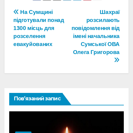
Навігація
На Сумщині
Шахраї
підготували понад
розсилають
записів
1300 місць для
повідомлення від
розселення
імені начальника
евакуйованих
Сумської ОВА
Олега Григорова
Пов’язаний запис