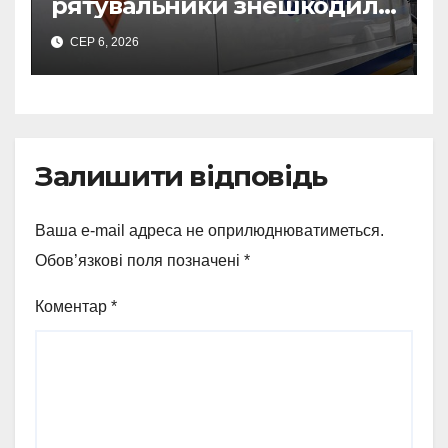
рятувальники знешкодили
500-кілограмову авіабомбу
СЕР 6, 2026
росіян
Залишити відповідь
Ваша e-mail адреса не оприлюднюватиметься.
Обов’язкові поля позначені
*
Коментар
*