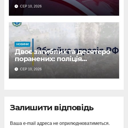
літня жінка: водія
СЕР 10, 2026
затримано
НОВИНИ
Двоє загиблих та десятеро
поранених: поліція
Сумщини документує
СЕР 10, 2026
наслідки масованих
ворожих обстрілів
Залишити відповідь
Ваша e-mail адреса не оприлюднюватиметься.