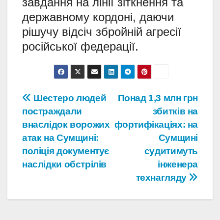
завдання на лінії зіткнення та
державному кордоні, даючи
рішучу відсіч збройній агресії
російської федерації.
Навігація
Шестеро людей
Понад 1,3 млн грн
постраждали
збитків на
записів
внаслідок ворожих
фортифікаціях: на
атак на Сумщині:
Сумщині
поліція документує
судитимуть
наслідки обстрілів
інженера
технагляду