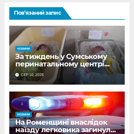
Пов’язаний запис
НОВИНИ
За тиждень у Сумському
перинатальному центрі
Пресвятої Діви Марії
СЕР 10, 2026
народилося 15 дітей
НОВИНИ
На Роменщині внаслідок
наїзду легковика загинула