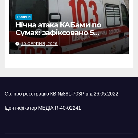
НОВИНИ
Нічна атака КАБами по
Сумах: зафіксовано 5
влучань, щонайменше
10 СЕРПНЯ, 2026
п’ятеро поранених
Св. про реєстрацію КВ №881-703Р від 26.05.2022
Ідентифікатор МЕДІА R-40-02241