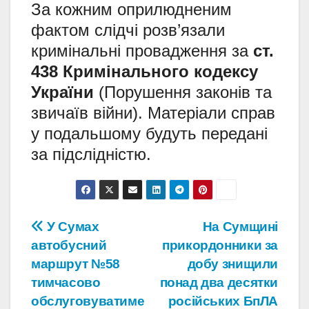
За кожним оприлюдненим
фактом слідчі розв’язали
кримінальні провадження за
ст.
438 Кримінального кодексу
України
(Порушення законів та
звичаїв війни). Матеріали справ
у подальшому будуть передані
за підслідністю.
Навігація
У Сумах
На Сумщині
автобусний
прикордонники за
записів
маршрут №58
добу знищили
тимчасово
понад два десятки
обслуговуватиме
російських БпЛА