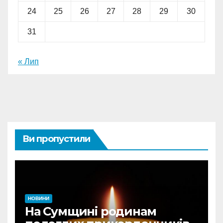
24
25
26
27
28
29
30
31
« Лип
Ви пропустили
НОВИНИ
На Сумщині родинам