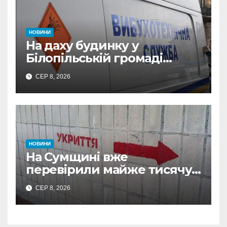
НОВИНИ
На даху будинку у
Білопільській громаді
знайшли 120-мм міну
СЕР 8, 2026
НОВИНИ
На Сумщині вже
перевірили майже тисячу
укриттів: де виявили
СЕР 8, 2026
замкнені двері