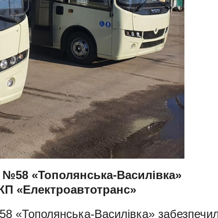
 №58 «Тополянська-Василівка»
КП «Електроавтотранс»
58 «Тополянська-Василівка» забезпечи