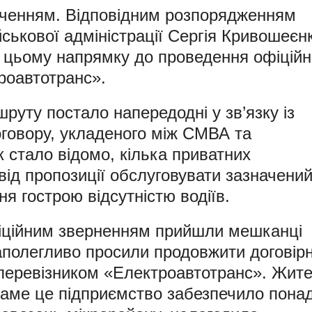
ученням. Відповідним розпорядженням
йськової адміністрації Сергія Кривошеєн
 цьому напрямку до проведення офіційн
роавтотранс».
уту постало напередодні у зв’язку із
оговору, укладеного між СМВА та
 стало відомо, кілька приватних
від пропозиції обслуговувати зазначени
я гострою відсутністю водіїв.
фіційним зверненням прийшли мешканці
аполегливо просили продовжити договірн
перевізником «Електроавтотранс». Жите
саме це підприємство забезпечило пона