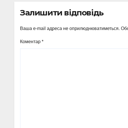
вигоди у ФОПа
агіт
Залишити відповідь
Охт
Ваша e-mail адреса не оприлюднюватиметься.
Обо
Коментар
*