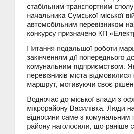
стабільним транспортним спол
начальника Сумської міської ві
автомобільним перевізником на
конкурсу призначено КП «Елект
Питання подальшої роботи маршр
закінченням дії попереднього д
комунальним підприємством. Як
перевізників міста відмовилися 
маршрут, мотивуючи своє рішенн
Водночас до міської влади з о
мікрорайону Василівка. Люди н
відносини саме з комунальним 
району наголосили, що раніше 