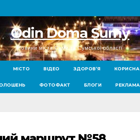
Odin Doma Sumy
Новини міста Суми та Сумської області
МІСТО
ВІДЕО
ЗДОРОВ’Я
КОРИСНА
ГОЛОШЕНЬ
ФОТОФАКТ
БЛОГИ
РЕКЛАМА
сний маршрут №58