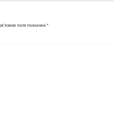
атора з
ирки
в’язкові поля позначені
*