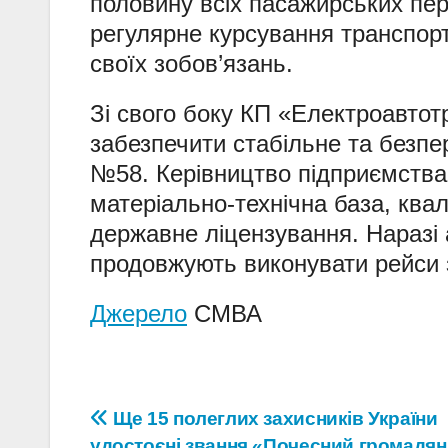
половину всіх пасажирських пе
регулярне курсування транспорт
своїх зобов’язань.
Зі свого боку КП «Електроавтот
забезпечити стабільне та безпе
№58. Керівництво підприємства 
матеріально-технічна база, ква
державне ліцензування. Наразі
продовжують виконувати рейси 
Джерело
СМВА
Навігація
Ще 15 полеглих захисників України
удостоєні звання «Почесний громадя