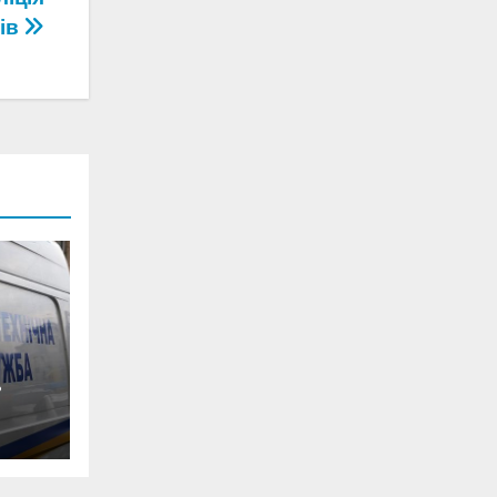
лів
0-
ян