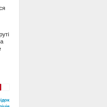
ся
руті
на
е
ідок
ліція