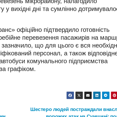
ревезень мікрорайону, налагодило
у у вихідні дні та сумлінно дотримувало
ранс» офіційно підтвердило готовність
ребійне перевезення пасажирів на марш
зазначило, що для цього є вся необхід
ліфікований персонал, а також відповідн
 автобуси комунального підприємства
за графіком.
Шестеро людей постраждали внасл
нин
ворожих атак на Сумщині: по