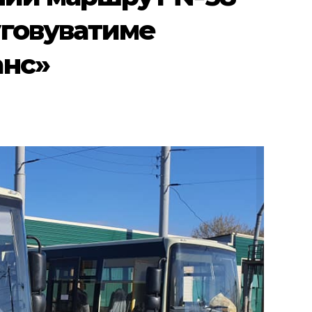
уговуватиме
анс»